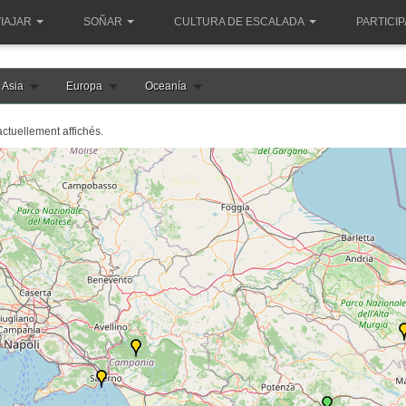
IAJAR
SOÑAR
CULTURA DE ESCALADA
PARTICI
Asia
Europa
Oceanía
actuellement affichés.
e chargement de la carte italie