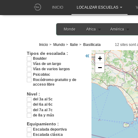
INICIO
LOCALIZAR ESCUELAS
V
Monde
Africa
América
Inicio
Mundo
Italie
Basilicata
12 sites sont 
Veuillez patienter pendant l
Tipos de escalada :
«
+
Boulder
Vías de un largo
−
Vías de varios largos
Psicobloc
Rocódromo gratuito y de
acceso libre
Nivel :
del 3a al 5c
del 6a al 6c
del 7a al 7c
de 8a y más
Equipamiento :
Escalada deportiva
Escalada clásica