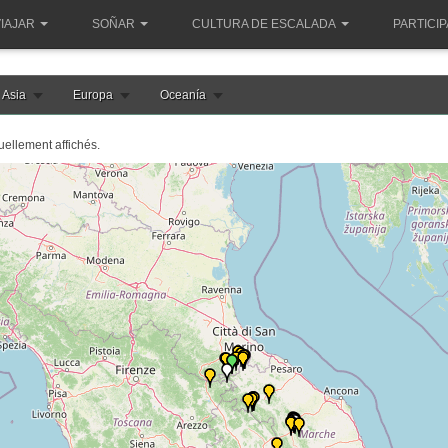
IAJAR
SOÑAR
CULTURA DE ESCALADA
PARTICI
Asia
Europa
Oceanía
tuellement affichés.
e chargement de la carte italie