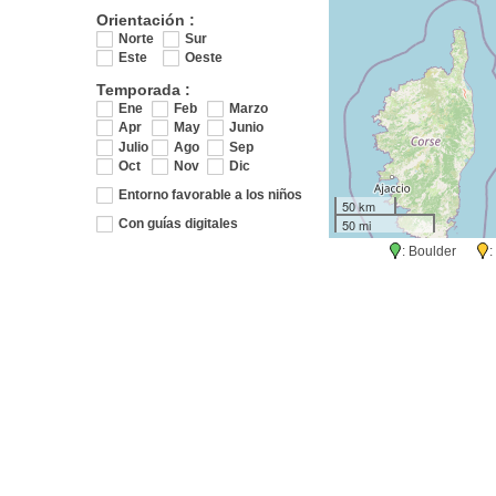
Orientación :
Norte
Sur
Este
Oeste
Temporada :
Ene
Feb
Marzo
Apr
May
Junio
Julio
Ago
Sep
Oct
Nov
Dic
Entorno favorable a los niños
50 km
50 mi
Con guías digitales
: Boulder
: