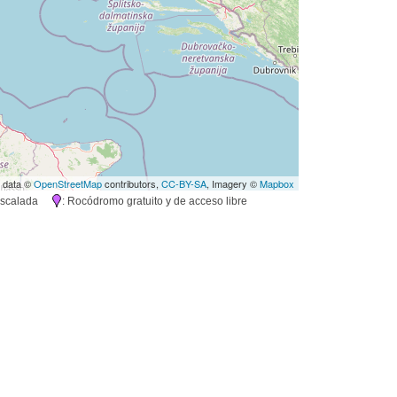
 data ©
OpenStreetMap
contributors,
CC-BY-SA
, Imagery ©
Mapbox
e escalada
: Rocódromo gratuito y de acceso libre