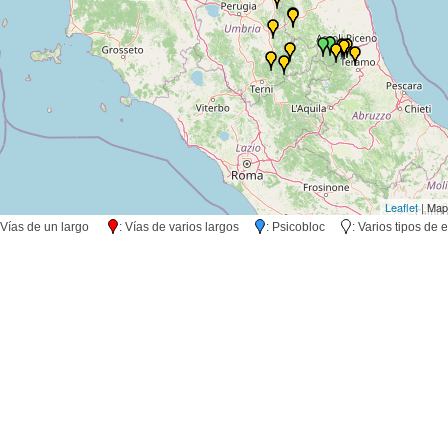
Leaflet
| Map
 Vías de un largo
: Vías de varios largos
: Psicobloc
: Varios tipos d