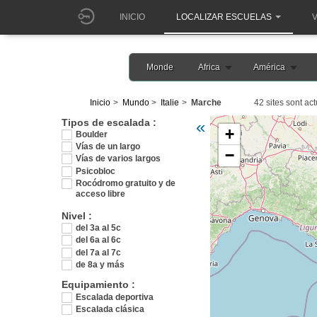
INICIO
LOCALIZAR ESCUELAS
V
Monde
Africa
América
Inicio
Mundo
Italie
Marche
42 sites sont ac
Veuillez patienter pendant l
Tipos de escalada :
«
+
Boulder
Vías de un largo
−
Vías de varios largos
Psicobloc
Rocódromo gratuito y de
acceso libre
Nivel :
del 3a al 5c
del 6a al 6c
del 7a al 7c
de 8a y más
Equipamiento :
Escalada deportiva
Escalada clásica