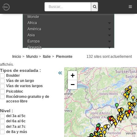
Monde
Africa
América
Asia
Europa
Oceanía
Inicio
Mundo
Italie
Piemonte
132 sites sont actuellement
affichés.
Veuillez patienter pendant le chargement de l
Tipos de escalada :
«
+
Boulder
Vías de un largo
−
Vías de varios largos
Psicobloc
Rocódromo gratuito y de
acceso libre
Nivel :
del 3a al 5c
del 6a al 6c
del 7a al 7c
de 8a y más