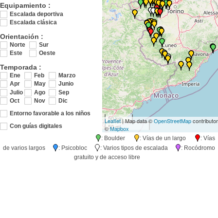
Equipamiento :
Escalada deportiva
Escalada clásica
Orientación :
Norte
Sur
Este
Oeste
Temporada :
Ene
Feb
Marzo
Apr
May
Junio
Julio
Ago
Sep
Oct
Nov
Dic
Entorno favorable a los niños
50 km
Leaflet
| Map data ©
OpenStreetMap
contributo
50 mi
Con guías digitales
©
Mapbox
: Boulder
: Vías de un largo
: Vías
de varios largos
: Psicobloc
: Varios tipos de escalada
: Rocódromo
gratuito y de acceso libre