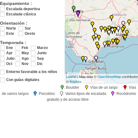
Equipamiento :
Escalada deportiva
Escalada clásica
Orientación :
Norte
Sur
Este
Oeste
Temporada :
Ene
Feb
Marzo
Apr
May
Junio
Julio
Ago
Sep
Oct
Nov
Dic
Entorno favorable a los niños
50 km
Leaflet
| Map data ©
OpenStreetMap
contributo
50 mi
Con guías digitales
©
Mapbox
: Boulder
: Vías de un largo
: Vías
de varios largos
: Psicobloc
: Varios tipos de escalada
: Rocódromo
gratuito y de acceso libre