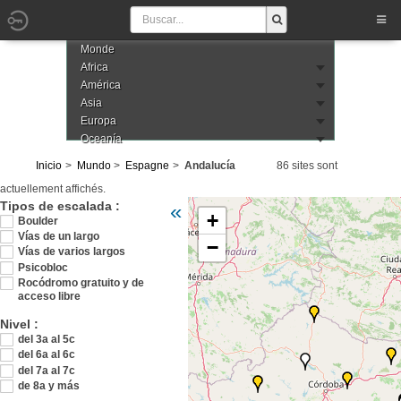
Monde
Africa
América
Asia
Europa
Oceanía
Inicio
Mundo
Espagne
Andalucía
86 sites sont
actuellement affichés.
Veuillez patienter pendant le chargement d
Tipos de escalada :
«
+
Boulder
Vías de un largo
−
Vías de varios largos
Psicobloc
Rocódromo gratuito y de
acceso libre
Nivel :
del 3a al 5c
del 6a al 6c
del 7a al 7c
de 8a y más