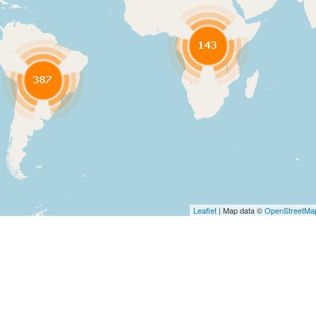
Leaflet
| Map data ©
OpenStreetMa