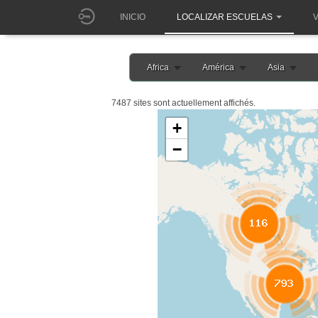
INICIO
LOCALIZAR ESCUELAS
V
Africa
América
Asia
7487 sites sont actuellement affichés.
+
−