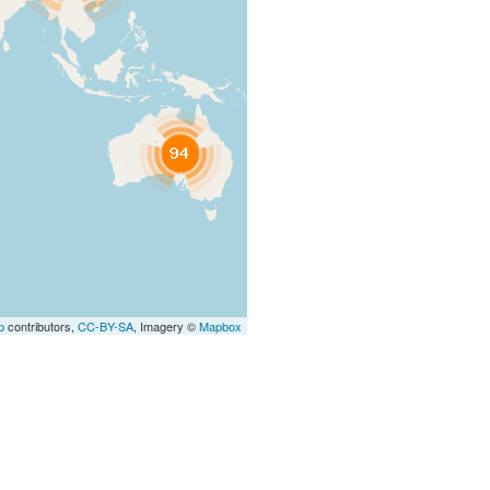
p
contributors,
CC-BY-SA
, Imagery ©
Mapbox