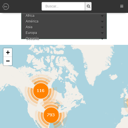
Africa
América
Asia
Europa
Oceanía
+
−