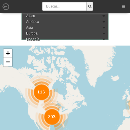
Africa
América
Asia
Europa
Oceanía
+
−