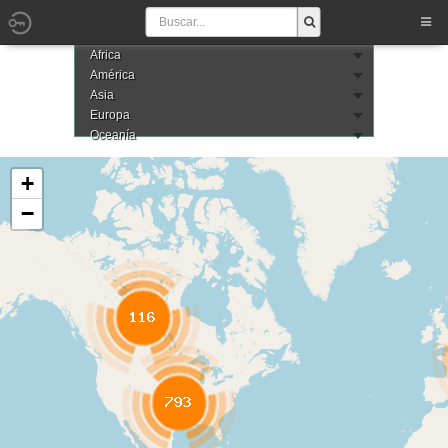
Africa
América
Asia
Europa
Oceanía
+
−