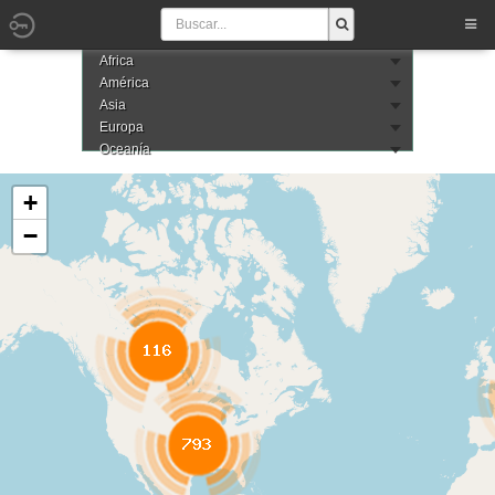
Africa
América
Asia
Europa
Oceanía
+
−