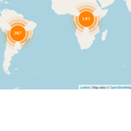
Leaflet
| Map data ©
OpenStreetMa