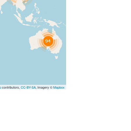
p
contributors,
CC-BY-SA
, Imagery ©
Mapbox