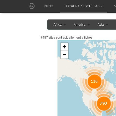
INICIO
LOCALIZAR ESCUELAS
V
Africa
América
Asia
7487 sites sont actuellement affichés.
+
−