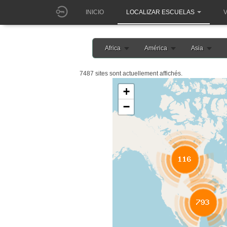
INICIO
LOCALIZAR ESCUELAS
V
Africa
América
Asia
7487 sites sont actuellement affichés.
+
−