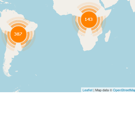
Leaflet
| Map data ©
OpenStreetMa