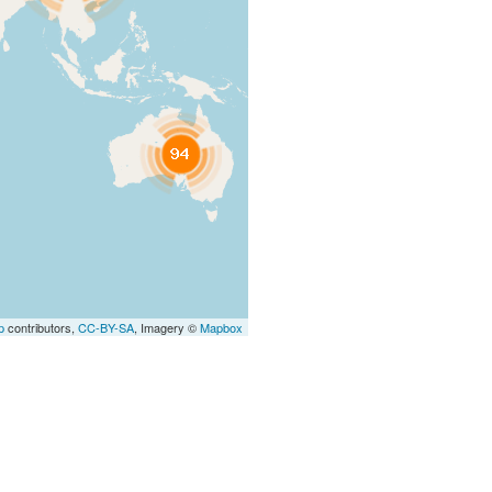
p
contributors,
CC-BY-SA
, Imagery ©
Mapbox