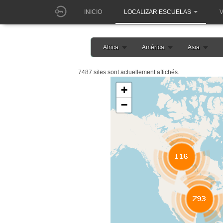
INICIO
LOCALIZAR ESCUELAS
V
Africa
América
Asia
7487 sites sont actuellement affichés.
+
−