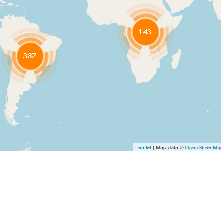
Leaflet
| Map data ©
OpenStreetMa