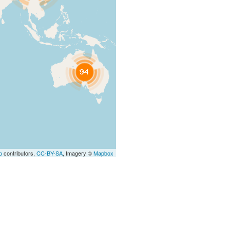
p
contributors,
CC-BY-SA
, Imagery ©
Mapbox