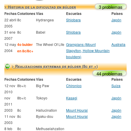
3 problemas
> Historia de la dificultad en búlder
Fechas
Cotationes
Vías
Escuelas
Países
22 abril
8c
Hydrangea
Shiobara
Japón
2005
31 ene
8c
Babel
Shiobara
Japón
2007
12 may
4o bulder
The Wheel Of Life
Grampians (Mount
Australia
2004
Stapylton, Hollow Mountain
en 8c/8c+
boulders)
> Realizaciones extremas de búlder (8c et +)
44 problemas
Fechas
Cotationes
Vías
Escuelas
Países
12 nov
8b+/c
Big Paw
Chironico
Suiza
2010
nov
8b+/c
Tokoyo
Kasagi
Japón
2011
2003
8c
Hallucination
Mount Hourai
Japón
11 nov
8c
Byaku-dou
Mount Hourai
Japón
2003
8 feb
8c
Methuselahzation