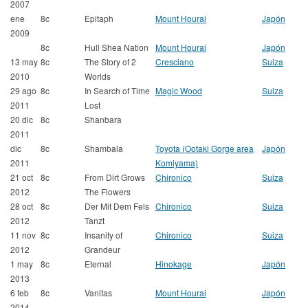
2007
ene
8c
Epitaph
Mount Hourai
Japón
2009
8c
Hull Shea Nation
Mount Hourai
Japón
13 may
8c
The Story of 2
Cresciano
Suiza
2010
Worlds
29 ago
8c
In Search of Time
Magic Wood
Suiza
2011
Lost
20 dic
8c
Shanbara
2011
dic
8c
Shambala
Toyota (Ootaki Gorge area
Japón
2011
Komiyama)
21 oct
8c
From Dirt Grows
Chironico
Suiza
2012
The Flowers
28 oct
8c
Der Mit Dem Fels
Chironico
Suiza
2012
Tanzt
11 nov
8c
Insanity of
Chironico
Suiza
2012
Grandeur
1 may
8c
Eternal
Hinokage
Japón
2013
6 feb
8c
Vanitas
Mount Hourai
Japón
2014