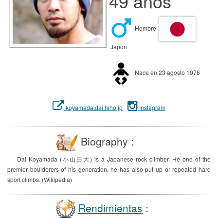
49 años
Hombre
Japón
Nace en 23 agosto 1976
koyamada.dai.hiho.jp
Instagram
Biography :
Dai Koyamada (小山田大) is a Japanese rock climber. He one of the
premier boulderers of his generation, he has also put up or repeated hard
sport climbs. (Wikipedia)
Rendimientas
: