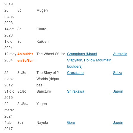
2019
20
8c
Mugen
marzo
2023
14 oct
8c
Okuro
2023
1 dic
8c
Kaikien
2024
12 may
4o bulder
The Wheel Of Life
Grampians (Mount
Australia
2004
Stapylton, Hollow Mountain
en 8c/8c+
boulders)
22
8c/8c+
The Story of 2
Cresciano
Suiza
marzo
Worlds (départ
2012
bas)
31 dic
8c/8c+
Sanctum
Shirakawa
Japón
2019
22
8c/8c+
Yugen
marzo
2024
4 abril
8c+
Nayuta
Gero
Japón
2017