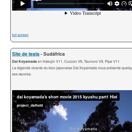
full screen
Site de tests
- Sudáfrica
Dai Koyamada
en Hakujin V11, Cucoon V9, Tsunono V9, Pipe V11
La légende vivante du bloc japonaise Dai Koyamada nous présente quelq
ses œuvres.