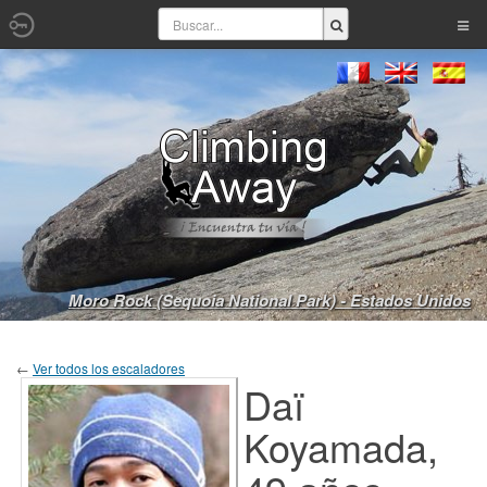
Moro Rock (Sequoia National Park) - Estados Unidos
←
Ver todos los escaladores
Daï
Koyamada,