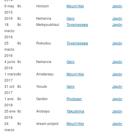
9 may
8c
Horizon
Mount Hiei
Japón
2015
2016
8c
Nehanna
Gero
Japón
18
8c
Meikyoushisui
Toyamagawa
Japón
marzo
2016
25
8c
Rokudou
Toyamagawa
Japón
marzo
2016
4 junio
8c
Nehanna
Gero
Japón
2016
1 marzo
8c
Amaterasu
Mount Hiei
Japón
2017
31 oct
8c
Yocuto
Gero
Japón
2017
1 ene
8c
Gerikin
Ryutosen
Japón
2018
25 ene
8c
Arobayo
Yakushima
Japón
2018
24
8c
dream project
Mount Hiei
Japón
marzo