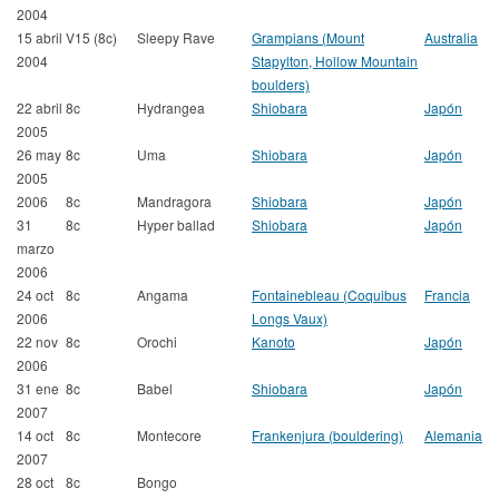
2004
15 abril
V15 (8c)
Sleepy Rave
Grampians (Mount
Australia
2004
Stapylton, Hollow Mountain
boulders)
22 abril
8c
Hydrangea
Shiobara
Japón
2005
26 may
8c
Uma
Shiobara
Japón
2005
2006
8c
Mandragora
Shiobara
Japón
31
8c
Hyper ballad
Shiobara
Japón
marzo
2006
24 oct
8c
Angama
Fontainebleau (Coquibus
Francia
2006
Longs Vaux)
22 nov
8c
Orochi
Kanoto
Japón
2006
31 ene
8c
Babel
Shiobara
Japón
2007
14 oct
8c
Montecore
Frankenjura (bouldering)
Alemania
2007
28 oct
8c
Bongo