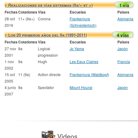
1 vía
> Realizaciones de vías extremas (9a/+ et +)
Fechas
Cotationes
Vías
Escuelas
Países
28 oct
11+ (9a+)
Corona
Frankenjura
Alemania
2016
(Schneiderloch)
4 vías
> Los 20 primeros años del 9a (1991-2011)
Fechas
Cotationes
Vías
Escuelas
Países
27 nov
9a
Logical
Jo Yama
Japón
2001
progression
1 nov
9a
Hugh
Les Eaux Claires
Francia
2002
15 oct
11 (9a)
Action directe
Frankenjura (Waldkopf)
Alemania
2005
4 junio
9a
Spectator
Mount Hourai
Japón
2007
Videos