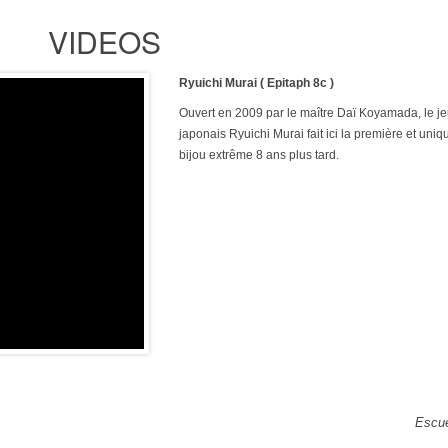
VIDEOS
Ryuichi Murai ( Epitaph 8c )
Ouvert en 2009 par le maître Daï Koyamada, le j
japonais Ryuichi Murai fait ici la première et uniq
bijou extrême 8 ans plus tard.
Escue