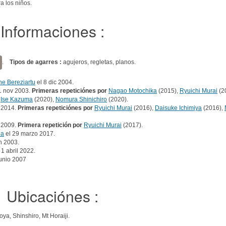
ra los niños.
Informaciones :
.
Tipos de agarres :
agujeros, regletas, planos.
ne Bereziartu
el 8 dic 2004.
1 nov 2003.
Primeras repeticiónes por
Nagao Motochika
(2015),
Ryuichi Murai
(2
,
Ise Kazuma
(2020),
Nomura Shinichiro
(2020).
b 2014.
Primeras repeticiónes por
Ryuichi Murai
(2016),
Daisuke Ichimiya
(2016),
 2009.
Primera repetición por
Ryuichi Murai
(2017).
da
el 29 marzo 2017.
 2003.
 1 abril 2022.
junio 2007
Ubicaciónes :
, Shinshiro, Mt Horaiji.