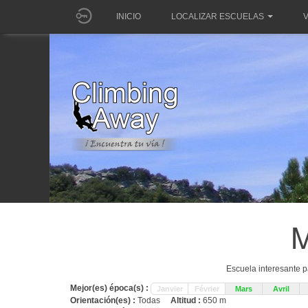
INICIO
LOCALIZAR ESCUELAS
V
M
Escuela interesante p
Mejor(es) época(s) :
Janvier
Février
Mars
Avril
Orientación(es) :
Todas
Altitud :
650 m