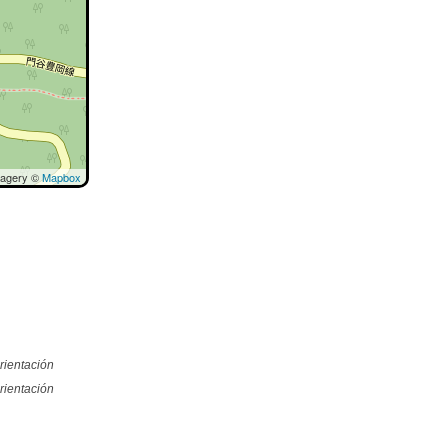
magery ©
Mapbox
rientación
rientación