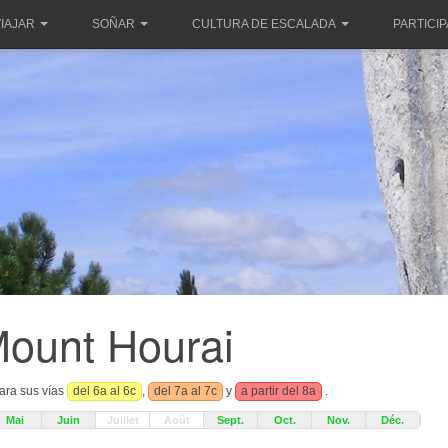
IAJAR
SOÑAR
CULTURA DE ESCALADA
PARTICI
ount Hourai
ara sus vías
del 6a al 6c
,
del 7a al 7c
y
a partir del 8a
.
Mai
Juin
Juillet
Août
Sept.
Oct.
Nov.
Déc.