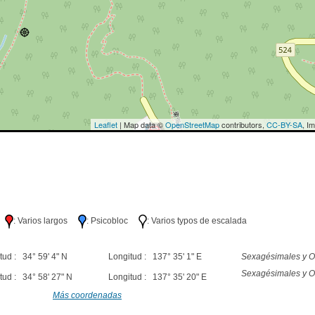
Leaflet
| Map data ©
OpenStreetMap
contributors,
CC-BY-SA
, I
lo
: Varios largos
: Psicobloc
: Varios typos de escalada
tud : 34° 59' 4" N
Longitud : 137° 35' 1" E
Sexagésimales y O
Sexagésimales y O
tud : 34° 58' 27" N
Longitud : 137° 35' 20" E
Más coordenadas