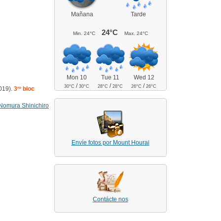
Mañana
Tarde
24°C
Min.
24°C
Max.
24°C
Mon 10
Tue 11
Wed 12
/
/
/
30°C
30°C
28°C
28°C
26°C
26°C
019).
3
ro
bloc
Nomura Shinichiro
Envíe fotos por Mount Hourai
Contácte nos