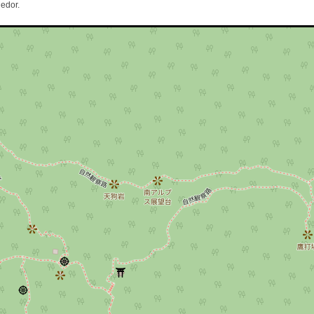
edor.