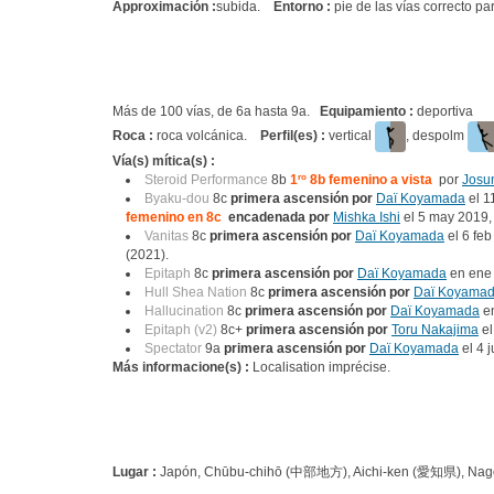
Approximación :
subida.
Entorno :
pie de las vías correcto pa
Más de 100 vías, de 6a hasta 9a.
Equipamiento :
deportiva
Roca :
roca volcánica.
Perfil(es) :
vertical
, despolm
Vía(s) mítica(s) :
Steroid Performance
8b
1
ro
8b femenino a vista
por
Josu
Byaku-dou
8c
primera ascensión por
Daï Koyamada
el 1
femenino en 8c
encadenada por
Mishka Ishi
el 5 may 2019
Vanitas
8c
primera ascensión por
Daï Koyamada
el 6 fe
(2021).
Epitaph
8c
primera ascensión por
Daï Koyamada
en ene
Hull Shea Nation
8c
primera ascensión por
Daï Koyama
Hallucination
8c
primera ascensión por
Daï Koyamada
en
Epitaph (v2)
8c+
primera ascensión por
Toru Nakajima
el
Spectator
9a
primera ascensión por
Daï Koyamada
el 4 
Más informacione(s) :
Localisation imprécise.
Lugar :
Japón, Chūbu-chihō (中部地方), Aichi-ken (愛知県), Nagoya