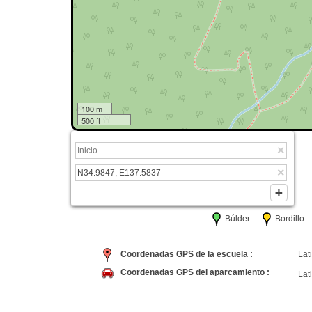
100 m
500 ft
: Búlder
: Bordil
Coordenadas GPS de la escuela :
Lati
Coordenadas GPS del aparcamiento :
Lati