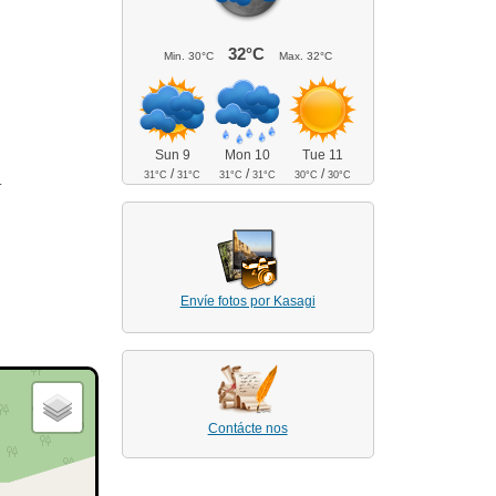
32°C
Min.
30°C
Max.
32°C
Sun 9
Mon 10
Tue 11
/
/
/
31°C
31°C
31°C
31°C
30°C
30°C
.
Envíe fotos por Kasagi
Contácte nos