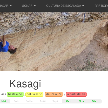
IAJAR
SOÑAR
CULTURA DE ESCALADA
PARTICI
Kasagi
s vías
hasta el 5c
,
del 6a al 6c
,
del 7a al 7c
y
a partir del 8a
.
Mai
Juin
Juillet
Août
Sept.
Oct.
Nov.
Déc.