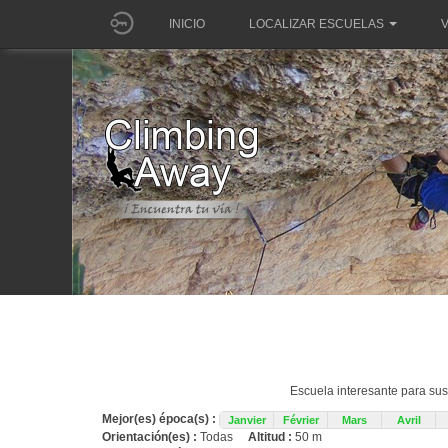
INICIO
LOCALIZAR ESCUELAS
V
Escuela interesante para su
Mejor(es) época(s) :
Janvier
Février
Mars
Avril
Orientación(es) :
Todas
Altitud :
50 m