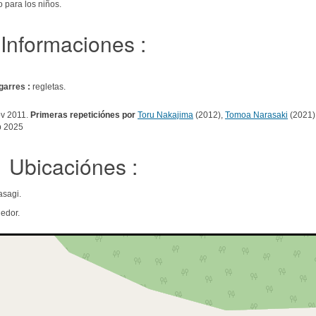
o para los niños.
Informaciones :
garres :
regletas.
ov 2011.
Primeras repeticiónes por
Toru Nakajima
(2012),
Tomoa Narasaki
(2021)
b 2025
Ubicaciónes :
sagi.
edor.