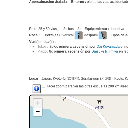
Approximación :
bajada.
Entorno :
pie de las vías accidentad
Entre 25 y 50 vías, de 3c hasta 8c.
Equipamiento :
deportiva
Roca :
.
Perfil(es) :
vertical
, despolm
.
Tipos de a
Vía(s) mítica(s) :
Tokoyo
8b+/c
primera ascensión por
Daï Koyamada
el n
Mappō
8c
primera ascensión por
Daisuke Ichimiya
en fe
Lugar :
Japón, Kyōto-fu (京都府), Sōraku-gun (相楽郡), Kyoto, Ka
1. Hacer zoom para ver las otras escuelas 200 km alred
+
−