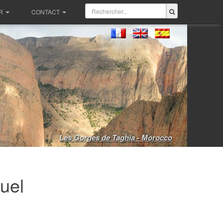
R
CONTACT
Les Gorges de Taghia - Morocco
uel