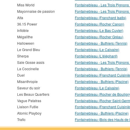
Miss World
Fontainebleau - Les Trois Pignons
Mayonnaise de passion
Fontainebleau - Les Trois Pignons
Alta
Fontainebleau (Franchard Isatis)
36.15 Power
Fontainebleau (Rocher Canon)
Infidèle
Fontainebleau (Le Bas Cuvier)
Mégalithe
Fontainebleau (Rocher Gréau)
Halloween
Fontainebleau - Buthiers (Tennis)
Le Grand Bleu
Fontainebleau (Le Calvaire)
Sherpa
Fontainebleau (L'éléphant)
Sale Gosse assis
Fontainebleau - Les Trois Pignons
La Coccinelle
Fontainebleau - Buthiers (Tennis)
Duel
Fontainebleau (Franchard Cuisiniè
Misanthropie
Fontainebleau - Buthiers (Piscine)
Saveur du soir
Fontainebleau (Le Calvaire)
Les Beaux Quartiers
Fontainebleau (Rocher de Boulign
Vague Patatras
Fontainebleau (Rocher Saint-Germ
Liaison Futile
Fontainebleau (Franchard Cuisiniè
Atomic Playboy
Fontainebleau - Buthiers (Piscine)
Trafic
Fontainebleau (Bois des Hauts de M