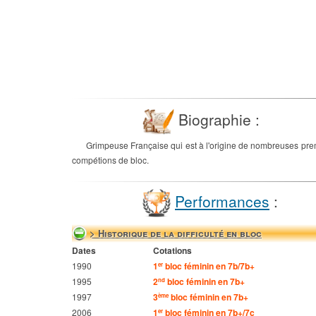
Biographie :
Grimpeuse Française qui est à l'origine de nombreuses premi
compétions de bloc.
Performances
:
> Historique de la difficulté en bloc
Dates
Cotations
1990
1
bloc féminin en 7b/7b+
er
1995
2
bloc féminin en 7b+
nd
1997
3
bloc féminin en 7b+
ème
2006
1
bloc féminin en 7b+/7c
er