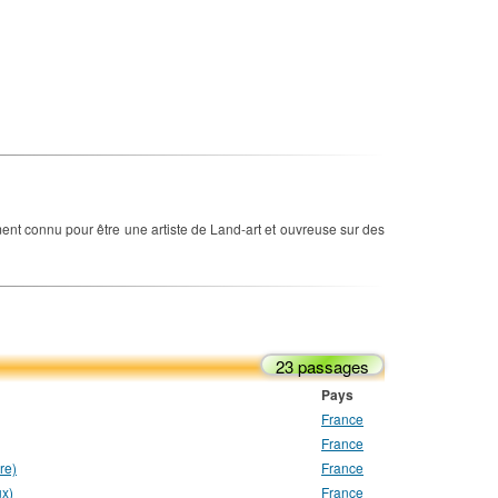
ent connu pour être une artiste de Land-art et ouvreuse sur des
23 passages
Pays
France
France
re)
France
ux)
France