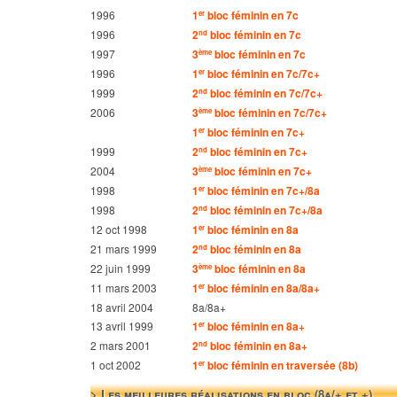
1996
1
bloc féminin en 7c
er
1996
2
bloc féminin en 7c
nd
1997
3
bloc féminin en 7c
ème
1996
1
bloc féminin en 7c/7c+
er
1999
2
bloc féminin en 7c/7c+
nd
2006
3
bloc féminin en 7c/7c+
ème
1
bloc féminin en 7c+
er
1999
2
bloc féminin en 7c+
nd
2004
3
bloc féminin en 7c+
ème
1998
1
bloc féminin en 7c+/8a
er
1998
2
bloc féminin en 7c+/8a
nd
12 oct 1998
1
bloc féminin en 8a
er
21 mars 1999
2
bloc féminin en 8a
nd
22 juin 1999
3
bloc féminin en 8a
ème
11 mars 2003
1
bloc féminin en 8a/8a+
er
18 avril 2004
8a/8a+
13 avril 1999
1
bloc féminin en 8a+
er
2 mars 2001
2
bloc féminin en 8a+
nd
1 oct 2002
1
bloc féminin en traversée (8b)
er
> Les meilleures réalisations en bloc (8a/+ et +)