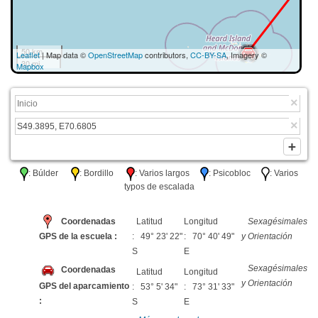
50 km
Leaflet
| Map data ©
OpenStreetMap
contributors,
CC-BY-SA
, Imagery ©
30 mi
Mapbox
: Búlder
: Bordillo
: Varios largos
: Psicobloc
: Varios
typos de escalada
Coordenadas
Latitud
Longitud
Sexagésimales
GPS de la escuela :
: 49° 23' 22"
: 70° 40' 49"
y Orientación
S
E
Sexagésimales
Coordenadas
Latitud
Longitud
y Orientación
GPS del aparcamiento
: 53° 5' 34"
: 73° 31' 33"
:
S
E