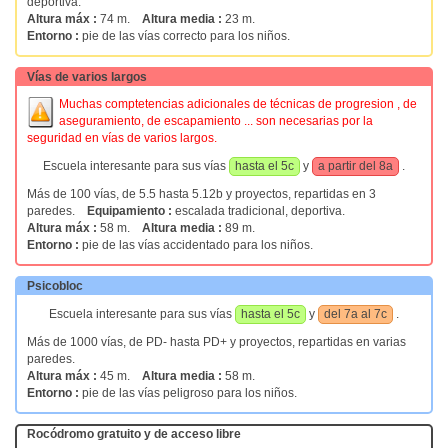
deportiva.
Altura máx :
74 m.
Altura media :
23 m.
Entorno :
pie de las vías correcto para los niños.
Vías de varios largos
Muchas comptetencias adicionales de técnicas de progresion , de
aseguramiento, de escapamiento ... son necesarias por la
seguridad en vías de varios largos.
Escuela interesante para sus vías
hasta el 5c
y
a partir del 8a
.
Más de 100 vías, de 5.5 hasta 5.12b y proyectos, repartidas en 3
paredes.
Equipamiento :
escalada tradicional, deportiva.
Altura máx :
58 m.
Altura media :
89 m.
Entorno :
pie de las vías accidentado para los niños.
Psicobloc
Escuela interesante para sus vías
hasta el 5c
y
del 7a al 7c
.
Más de 1000 vías, de PD- hasta PD+ y proyectos, repartidas en varias
paredes.
Altura máx :
45 m.
Altura media :
58 m.
Entorno :
pie de las vías peligroso para los niños.
Rocódromo gratuito y de acceso libre