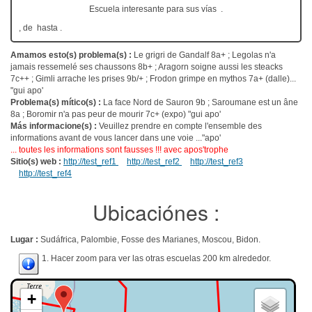
Escuela interesante para sus vías .
, de hasta .
Amamos esto(s) problema(s) :
Le grigri de Gandalf 8a+ ; Legolas n'a
jamais ressemelé ses chaussons 8b+ ; Aragorn soigne aussi les steacks
7c++ ; Gimli arrache les prises 9b/+ ; Frodon grimpe en mythos 7a+ (dalle)...
"gui apo'
Problema(s) mítico(s) :
La face Nord de Sauron 9b ; Saroumane est un âne
8a ; Boromir n'a pas peur de mourir 7c+ (expo) "gui apo'
Más informacione(s) :
Veuillez prendre en compte l'ensemble des
informations avant de vous lancer dans une voie ..."apo'
... toutes les informations sont fausses !!! avec apos'trophe
Sitio(s) web :
http://test_ref1
http://test_ref2
http://test_ref3
http://test_ref4
Ubicaciónes :
Lugar :
Sudáfrica, Palombie, Fosse des Marianes, Moscou, Bidon.
1. Hacer zoom para ver las otras escuelas 200 km alrededor.
+