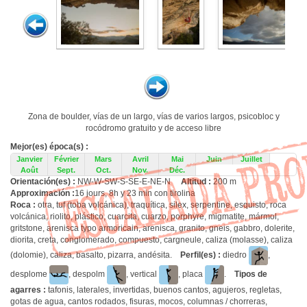
Zona de boulder, vías de un largo, vías de varios largos, psicobloc y
rocódromo gratuito y de acceso libre
Mejor(es) época(s) :
Janvier
Février
Mars
Avril
Mai
Juin
Juillet
Août
Sept.
Oct.
Nov.
Déc.
Orientación(es) :
NW-W-SW-S-SE-E-NE-N
Altitud :
200 m
Approximación :
16 jours, 8h y 23 min con tirolina
Roca :
otra, tuf (toba volcánica), traquítica, silex, serpentine, esquisto, roca
volcánica, riolito, plástico, cuarcita, cuarzo, porphyre, migmatite, mármol,
gritstone, arenisca typo armoricain, arenisca, granito, gneis, gabbro, dolerite,
diorita, creta, conglomerado, compuesto, cargneule, caliza (molasse), caliza
(dolomie), caliza, basalto, pizarra, andésita.
Perfil(es) :
diedro
,
desplome
, despolm
, vertical
, placa
.
Tipos de
agarres :
tafonis, laterales, invertidas, buenos cantos, agujeros, regletas,
gotas de agua, cantos rodados, fisuras, mocos, columnas / chorreras,