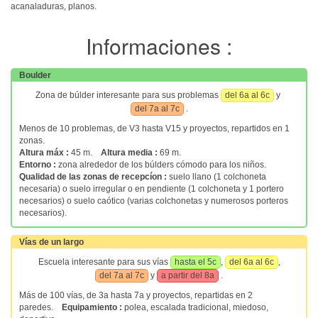
acanaladuras, planos.
Informaciones :
Boulder
Zona de búlder interesante para sus problemas
del 6a al 6c
y
del 7a al 7c
.
Menos de 10 problemas, de V3 hasta V15 y proyectos, repartidos en 1
zonas.
Altura máx :
45 m.
Altura media :
69 m.
Entorno :
zona alrededor de los búlders cómodo para los niños.
Qualidad de las zonas de recepcíon :
suelo llano (1 colchoneta
necesaria) o suelo irregular o en pendiente (1 colchoneta y 1 portero
necesarios) o suelo caótico (varias colchonetas y numerosos porteros
necesarios).
Vías de un largo
Escuela interesante para sus vías
hasta el 5c
,
del 6a al 6c
,
del 7a al 7c
y
a partir del 8a
.
Más de 100 vías, de 3a hasta 7a y proyectos, repartidas en 2
paredes.
Equipamiento :
polea, escalada tradicional, miedoso,