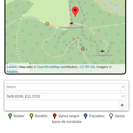
30 m
Leaflet
| Map data ©
OpenStreetMap
contributors,
CC-BY-SA
, Imagery ©
100 ft
Mapbox
: Búlder
: Bordillo
: Varios largos
: Psicobloc
: Varios
typos de escalada