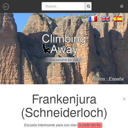
Riglos - España
Frankenjura
(Schneiderloch)
Escuela interesante para sus vías
a partir del 8a
.