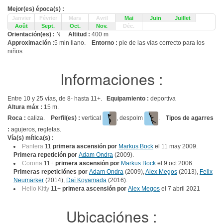
Mejor(es) época(s) :
Janvier
Février
Mars
Avril
Mai
Juin
Juillet
Août
Sept.
Oct.
Nov.
Déc.
Orientación(es) :
N
Altitud :
400 m
Approximación :
5 min llano.
Entorno :
pie de las vías correcto para los
niños.
Informaciones :
Entre 10 y 25 vías, de 8- hasta 11+.
Equipamiento :
deportiva
Altura máx :
15 m.
Roca :
caliza.
Perfil(es) :
vertical
, despolm
.
Tipos de agarres
:
agujeros, regletas.
Vía(s) mítica(s) :
Pantera
11
primera ascensión por
Markus Bock
el 11 may 2009.
Primera repetición por
Adam Ondra
(2009).
Corona
11+
primera ascensión por
Markus Bock
el 9 oct 2006.
Primeras repeticiónes por
Adam Ondra
(2009),
Alex Megos
(2013),
Felix
Neumärker
(2014),
Daï Koyamada
(2016).
Hello Kitty
11+
primera ascensión por
Alex Megos
el 7 abril 2021
Ubicaciónes :