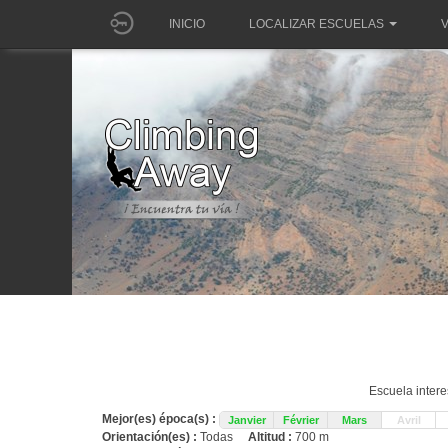
INICIO
LOCALIZAR ESCUELAS
V
Escuela inter
Mejor(es) época(s) :
Janvier
Février
Mars
Avril
Orientación(es) :
Todas
Altitud :
700 m