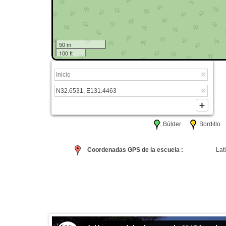
50 m
100 ft
: Búlder
: Bordil
Coordenadas GPS de la escuela :
Lati