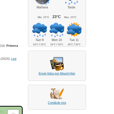
Mañana
Tarde
23°C
Min.
22°C
Max.
23°C
Sun 9
Mon 10
Tue 11
/
/
/
24°C
24°C
24°C
24°C
26°C
26°C
2016.
Primera
(2024),
Lee
Envíe fotos por Mount Hiei
Contácte nos