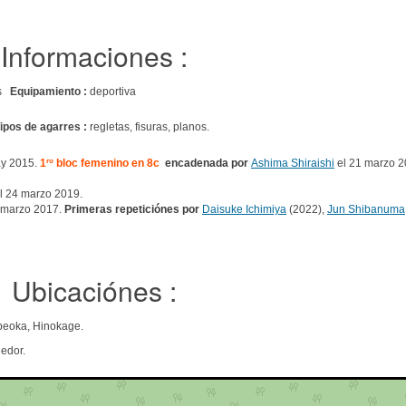
Informaciones :
des
Equipamiento :
deportiva
ipos de agarres :
regletas, fisuras, planos.
ay 2015.
1
ro
bloc femenino en 8c
encadenada por
Ashima Shiraishi
el 21 marzo 
l 24 marzo 2019.
 marzo 2017.
Primeras repeticiónes por
Daisuke Ichimiya
(2022),
Jun Shibanuma
Ubicaciónes :
beoka, Hinokage.
edor.