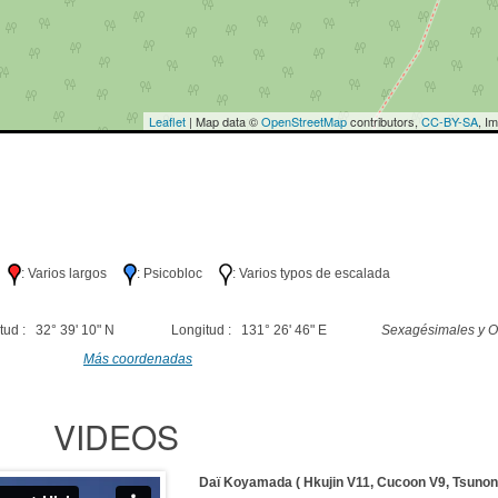
Leaflet
| Map data ©
OpenStreetMap
contributors,
CC-BY-SA
, I
lo
: Varios largos
: Psicobloc
: Varios typos de escalada
tud : 32° 39' 10" N
Longitud : 131° 26' 46" E
Sexagésimales y O
Más coordenadas
VIDEOS
Daï Koyamada ( Hkujin V11, Cucoon V9, Tsunono