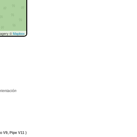
magery ©
Mapbox
rientación
 V9, Pipe V11 )