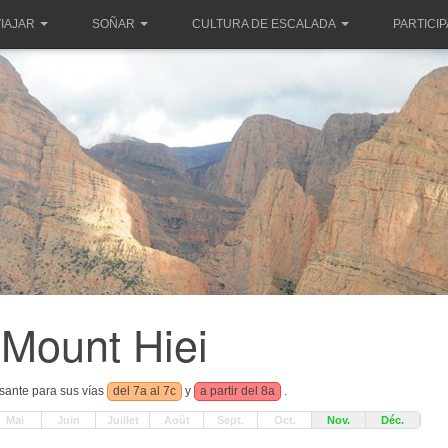
IAJAR
SOÑAR
CULTURA DE ESCALADA
PARTICI
Mount Hiei
esante para sus vías
del 7a al 7c
y
a partir del 8a
.
Mai
Juin
Juillet
Août
Sept.
Oct.
Nov.
Déc.