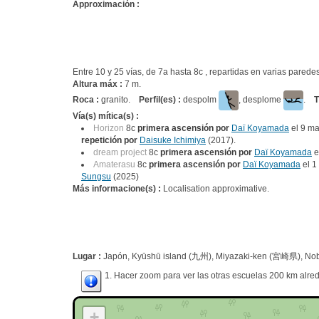
Approximación :
Entre 10 y 25 vías, de 7a hasta 8c , repartidas en varias pare
Altura máx :
7 m.
Roca :
granito.
Perfil(es) :
despolm
, desplome
.
T
Vía(s) mítica(s) :
Horizon
8c
primera ascensión por
Daï Koyamada
el 9 m
repetición por
Daisuke Ichimiya
(2017).
dream project
8c
primera ascensión por
Daï Koyamada
e
Amaterasu
8c
primera ascensión por
Daï Koyamada
el 1
Sungsu
(2025)
Más informacione(s) :
Localisation approximative.
Lugar :
Japón, Kyūshū island (九州), Miyazaki-ken (宮崎県), No
1. Hacer zoom para ver las otras escuelas 200 km alred
+