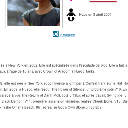
Nace en 3 abril 2001
Instagram
 à New York en 2002. Elle est spécialisée dans l'escalade de bloc. Elle a fait l
au), à l'age de 10 ans, avec Crown of Aragorn à Hueco Tanks.
78, elle est née à New York et commence à grimper à Central Park sur le Rat Roc
on. En 2009, à Hueco, elle résout The Power of Silence, un problème coté V10. En
alade à vue The Return of Darth Moll, coté 5.13b/c et après travail, Swingline (
e Black Demon, V11, première ascension féminine, réalise Cheek Bone, V10, Stea
e flashe Omaha Beach, 8b+ et réalise God's Own Stone un 8b/8b+.