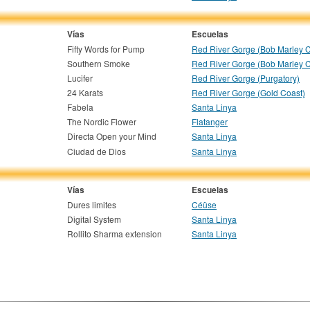
Vías
Escuelas
Fifty Words for Pump
Red River Gorge (Bob Marley 
Southern Smoke
Red River Gorge (Bob Marley 
Lucifer
Red River Gorge (Purgatory)
24 Karats
Red River Gorge (Gold Coast)
Fabela
Santa Linya
The Nordic Flower
Flatanger
Directa Open your Mind
Santa Linya
Ciudad de Dios
Santa Linya
Vías
Escuelas
Dures limites
Céüse
Digital System
Santa Linya
Rollito Sharma extension
Santa Linya