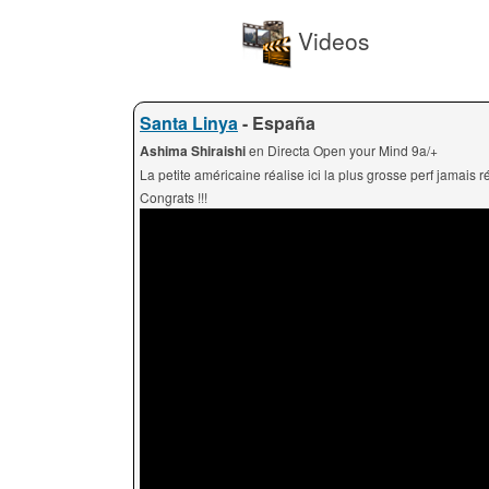
Videos
Santa Linya
- España
Ashima Shiraishi
en Directa Open your Mind 9a/+
La petite américaine réalise ici la plus grosse perf jamais 
Congrats !!!