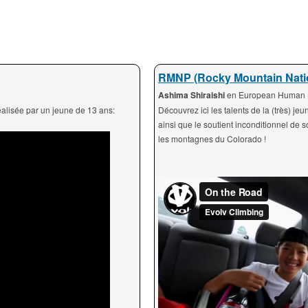
RMNP (Rocky Mountain Natio
Ashima Shiraishi
en European Human B
réalisée par un jeune de 13 ans:
Découvrez ici les talents de la (très) 
ainsi que le soutient inconditionnel de
les montagnes du Colorado !