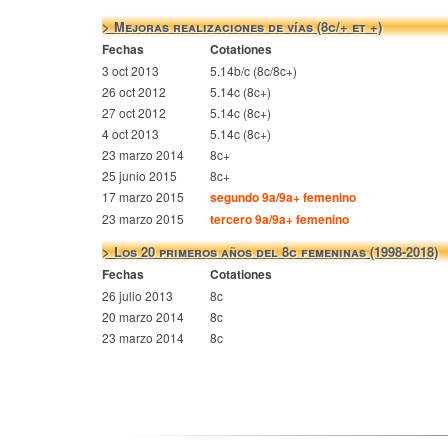
> Mejoras realizaciones de vías (8c/+ et +)
Fechas
Cotationes
3 oct 2013
5.14b/c (8c/8c+)
26 oct 2012
5.14c (8c+)
27 oct 2012
5.14c (8c+)
4 oct 2013
5.14c (8c+)
23 marzo 2014
8c+
25 junio 2015
8c+
17 marzo 2015
segundo 9a/9a+ femenino
23 marzo 2015
tercero 9a/9a+ femenino
> Los 20 primeros años del 8c femeninas (1998-2018)
Fechas
Cotationes
26 julio 2013
8c
20 marzo 2014
8c
23 marzo 2014
8c