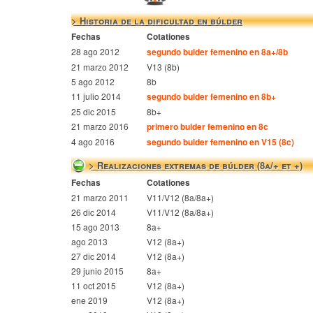
> Historia de la dificultad en búlder
Fechas
Cotationes
28 ago 2012
segundo bulder femenino en 8a+/8b
21 marzo 2012
V13 (8b)
5 ago 2012
8b
11 julio 2014
segundo bulder femenino en 8b+
25 dic 2015
8b+
21 marzo 2016
primero bulder femenino en 8c
4 ago 2016
segundo bulder femenino en V15 (8c)
> Realizaciones extremas de búlder (8a/+ et +)
Fechas
Cotationes
21 marzo 2011
V11/V12 (8a/8a+)
26 dic 2014
V11/V12 (8a/8a+)
15 ago 2013
8a+
ago 2013
V12 (8a+)
27 dic 2014
V12 (8a+)
29 junio 2015
8a+
11 oct 2015
V12 (8a+)
ene 2019
V12 (8a+)