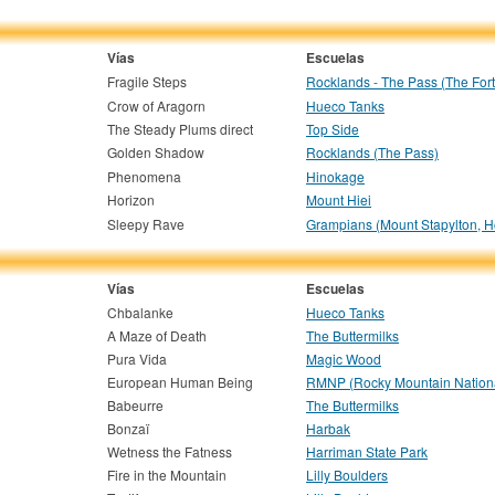
Vías
Escuelas
Fragile Steps
Rocklands - The Pass (The Fort
Crow of Aragorn
Hueco Tanks
The Steady Plums direct
Top Side
Golden Shadow
Rocklands (The Pass)
Phenomena
Hinokage
Horizon
Mount Hiei
Sleepy Rave
Grampians (Mount Stapylton, H
Vías
Escuelas
Chbalanke
Hueco Tanks
A Maze of Death
The Buttermilks
Pura Vida
Magic Wood
European Human Being
RMNP (Rocky Mountain Nationa
Babeurre
The Buttermilks
Bonzaï
Harbak
Wetness the Fatness
Harriman State Park
Fire in the Mountain
Lilly Boulders