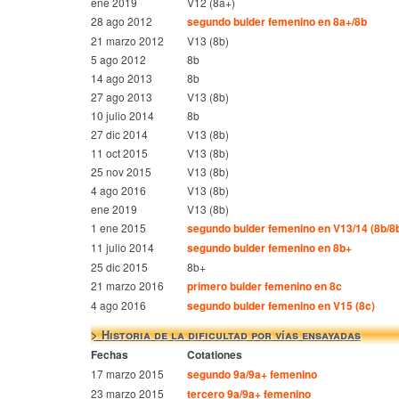
ene 2019
V12 (8a+)
28 ago 2012
segundo bulder femenino en 8a+/8b
21 marzo 2012
V13 (8b)
5 ago 2012
8b
14 ago 2013
8b
27 ago 2013
V13 (8b)
10 julio 2014
8b
27 dic 2014
V13 (8b)
11 oct 2015
V13 (8b)
25 nov 2015
V13 (8b)
4 ago 2016
V13 (8b)
ene 2019
V13 (8b)
1 ene 2015
segundo bulder femenino en V13/14 (8b/8
11 julio 2014
segundo bulder femenino en 8b+
25 dic 2015
8b+
21 marzo 2016
primero bulder femenino en 8c
4 ago 2016
segundo bulder femenino en V15 (8c)
> Historia de la dificultad por vías ensayadas
Fechas
Cotationes
17 marzo 2015
segundo 9a/9a+ femenino
23 marzo 2015
tercero 9a/9a+ femenino