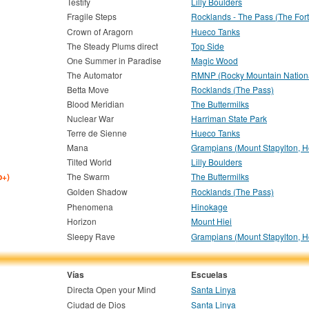
Testify
Lilly Boulders
Fragile Steps
Rocklands - The Pass (The Fort
Crown of Aragorn
Hueco Tanks
The Steady Plums direct
Top Side
One Summer in Paradise
Magic Wood
The Automator
RMNP (Rocky Mountain Nationa
Betta Move
Rocklands (The Pass)
Blood Meridian
The Buttermilks
Nuclear War
Harriman State Park
Terre de Sienne
Hueco Tanks
Mana
Grampians (Mount Stapylton, H
Tilted World
Lilly Boulders
b+)
The Swarm
The Buttermilks
Golden Shadow
Rocklands (The Pass)
Phenomena
Hinokage
Horizon
Mount Hiei
Sleepy Rave
Grampians (Mount Stapylton, H
Vías
Escuelas
Directa Open your Mind
Santa Linya
Ciudad de Dios
Santa Linya