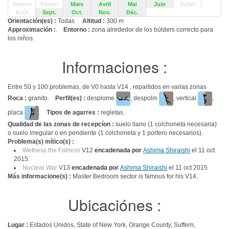
Janvier
Février
Mars
Avril
Mai
Juin
Juillet
Août
Sept.
Oct.
Nov.
Déc.
Orientación(es) :
Todas
Altitud :
300 m
Approximación :
.
Entorno :
zona alrededor de los búlders correcto para
los niños.
Informaciones :
Entre 50 y 100 problemas, de V0 hasta V14 , repartidos en varias zonas
Roca :
granito.
Perfil(es) :
desplome
, despolm
, vertical
,
placa
.
Tipos de agarres :
regletas.
Qualidad de las zonas de recepcíon :
suelo llano (1 colchoneta necesaria)
o suelo irregular o en pendiente (1 colchoneta y 1 portero necesarios).
Problema(s) mítico(s) :
Wetness the Fatness
V12
encadenada por
Ashima Shiraishi
el 11 oct
2015.
Nuclear War
V13
encadenada por
Ashima Shiraishi
el 11 oct 2015
Más informacione(s) :
Master Bedroom sector is famous for his V14.
Ubicaciónes :
Lugar :
Estados Unidos, State of New York, Orange County, Suffern,