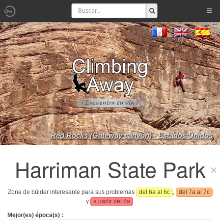
Red Rocks (Gateway canyon) - Estados Unidos
Harriman State Park
Zona de búlder interesante para sus problemas
del 6a al 6c
,
del 7a al 7c
y
a partir del 8a
.
Mejor(es) época(s) :