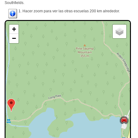
Southfields.
1. Hacer zoom para ver las otras escuelas 200 km alrededor.
+
−