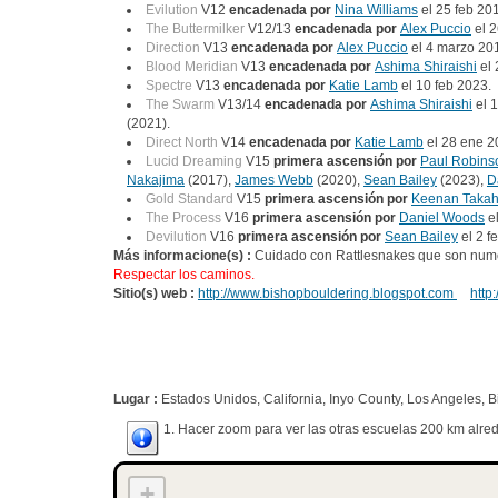
Evilution
V12
encadenada por
Nina Williams
el 25 feb 20
The Buttermilker
V12/13
encadenada por
Alex Puccio
el 2
Direction
V13
encadenada por
Alex Puccio
el 4 marzo 20
Blood Meridian
V13
encadenada por
Ashima Shiraishi
el 
Spectre
V13
encadenada por
Katie Lamb
el 10 feb 2023.
The Swarm
V13/14
encadenada por
Ashima Shiraishi
el 
(2021).
Direct North
V14
encadenada por
Katie Lamb
el 28 ene 2
Lucid Dreaming
V15
primera ascensión por
Paul Robins
Nakajima
(2017),
James Webb
(2020),
Sean Bailey
(2023),
D
Gold Standard
V15
primera ascensión por
Keenan Takah
The Process
V16
primera ascensión por
Daniel Woods
e
Devilution
V16
primera ascensión por
Sean Bailey
el 2 f
Más informacione(s) :
Cuidado con Rattlesnakes que son numer
Respectar los caminos.
Sitio(s) web :
http://www.bishopbouldering.blogspot.com
http
Lugar :
Estados Unidos, California, Inyo County, Los Angeles, B
1. Hacer zoom para ver las otras escuelas 200 km alred
+