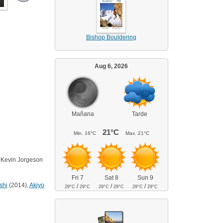
Bishop Bouldering
Aug 6, 2026
Mañana
Tarde
21°C
Min.
16°C
Max.
21°C
. Kevin Jorgeson
Fri 7
Sat 8
Sun 9
shi
(2014),
Akiyo
/
/
/
29°C
29°C
29°C
29°C
29°C
29°C