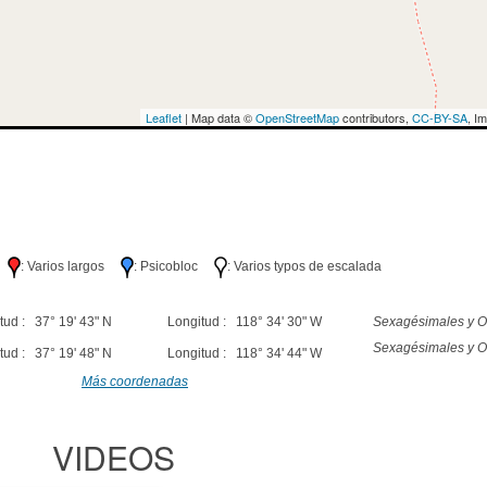
Leaflet
| Map data ©
OpenStreetMap
contributors,
CC-BY-SA
, I
lo
: Varios largos
: Psicobloc
: Varios typos de escalada
tud : 37° 19' 43" N
Longitud : 118° 34' 30" W
Sexagésimales y O
Sexagésimales y O
tud : 37° 19' 48" N
Longitud : 118° 34' 44" W
Más coordenadas
VIDEOS