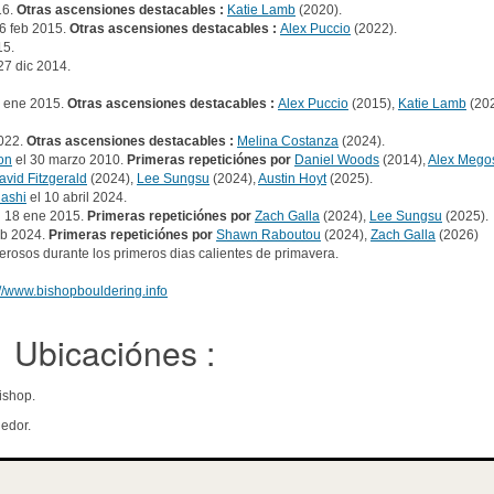
16.
Otras ascensiones destacables :
Katie Lamb
(2020).
6 feb 2015.
Otras ascensiones destacables :
Alex Puccio
(2022).
15.
27 dic 2014.
1 ene 2015.
Otras ascensiones destacables :
Alex Puccio
(2015),
Katie Lamb
(20
022.
Otras ascensiones destacables :
Melina Costanza
(2024).
on
el 30 marzo 2010.
Primeras repeticiónes por
Daniel Woods
(2014),
Alex Mego
avid Fitzgerald
(2024),
Lee Sungsu
(2024),
Austin Hoyt
(2025).
ashi
el 10 abril 2024.
l 18 ene 2015.
Primeras repeticiónes por
Zach Galla
(2024),
Lee Sungsu
(2025).
eb 2024.
Primeras repeticiónes por
Shawn Raboutou
(2024),
Zach Galla
(2026)
osos durante los primeros dias calientes de primavera.
://www.bishopbouldering.info
Ubicaciónes :
ishop.
edor.