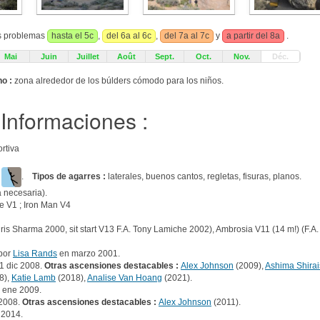
us problemas
hasta el 5c
,
del 6a al 6c
,
del 7a al 7c
y
a partir del 8a
.
Mai
Juin
Juillet
Août
Sept.
Oct.
Nov.
Déc.
no :
zona alrededor de los búlders cómodo para los niños.
Informaciones :
rtiva
m
.
Tipos de agarres :
laterales, buenos cantos, regletas, fisuras, planos.
a necesaria).
e V1 ; Iron Man V4
ris Sharma 2000, sit start V13 F.A. Tony Lamiche 2002), Ambrosia V11 (14 m!) (F.A
por
Lisa Rands
en marzo 2001.
1 dic 2008.
Otras ascensiones destacables :
Alex Johnson
(2009),
Ashima Shirai
8),
Katie Lamb
(2018),
Analise Van Hoang
(2021).
 ene 2009.
 2008.
Otras ascensiones destacables :
Alex Johnson
(2011).
 2014.