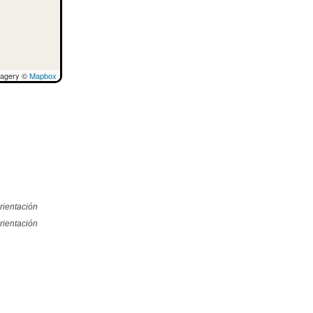
magery ©
Mapbox
rientación
rientación