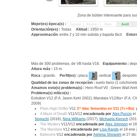
Zona de búlder interesante para s
Mejor(es) época(s) :
Janvier
Février
Mars
Avril
Orientación(es) :
Todas
Altitud :
1950 m
Approximación :
entre 2 y 10 min subida y bajada fácil.
Entor
Más de 300 problemas, de VB hasta V16.
Equipamiento :
depo
Altura máx :
15 m.
Roca :
granito.
Perfil(es) :
placa
, vertical
, despol
Qualidad de las zonas de recepcíon :
suelo llano (1 colchonet
Amamos esto(s) problema(s) :
Hero Roof V0 ; Green Wall Aret
Problema(s) mítico(s) :
Evilution V12 (F.A. Jason Kehl 2002); Mandala V12/8a+ (F.A. Ch
2009)
Plain High Drifter
V11
3
ro
bloc femenino en V11 (7c+/8a)
A Maze of Death
V11/V12
encadenada por
Alex Puccio
el 
Noguchi
(2016),
Nina Williams
(2017),
Michaela Kiersch
(201
The Mystery
V11/V12
encadenada por
Alex Johnson
el 16
The Mandala
V12
encadenada por
Lisa Rands
el 18 ene
Babeurre
V12
encadenada por
Ashima Shiraishi
el 27 dic