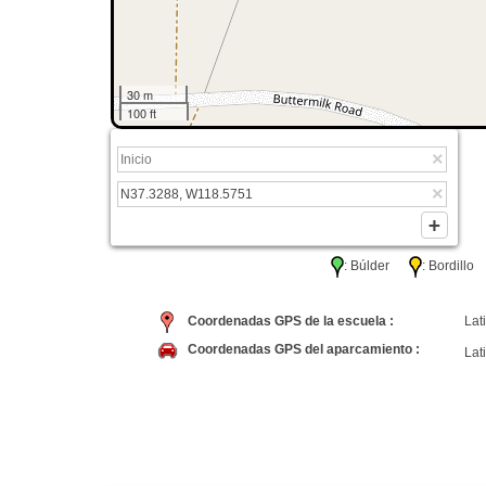
30 m
100 ft
: Búlder
: Bordil
Coordenadas GPS de la escuela :
Lati
Coordenadas GPS del aparcamiento :
Lati