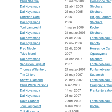
Chris Sharma
13 marzo 2005
Horseshoe Can
Daï Koyamada
22 abril 2005
Shiobara
Daï Koyamada
26 may 2005
Shiobara
Christian Core
2006
Rifugio Barbara
Daï Koyamada
2006
Shiobara
Toni Lamprecht
1 marzo 2006
Kochel
Daï Koyamada
31 marzo 2006
Shiobara
Daï Koyamada
24 oct 2006
Fontainebleau 
Daï Koyamada
22 nov 2006
Kanoto
Fred Nicole
23 dic 2006
Horseshoe Can
Tokio Muroi
2007
Ogawayama
Daï Koyamada
31 ene 2007
Shiobara
Sébastien Frigault
2007
Fontainebleau (
Thomas Willenberg
21 marzo 2007
Fontainebleau (
Tim Clifford
21 may 2007
Squamish
Shawn Diamond
23 may 2007
Fontainebleau (
Chris Webb Parsons
6 sep 2007
Grampians (Moun
Daï Koyamada
14 oct 2007
Frankenjura (bo
Daï Koyamada
28 oct 2007
Dave Graham
7 abril 2008
Fontainebleau 
Toni Lamprecht
9 abril 2008
Kochel
Yuji Hirayama
abril 2008