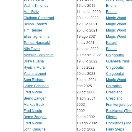
Vadim Timonov
12 dic 2019
Brione
Matt Fultz
11 marzo 2020
Brione
Giuliano Cameroni
29 junio 2020
Magic Wood
Simon Lorenzi
12 julio 2021
Magic Wood
Tim Reuser
25 julio 2021
Magic Wood
Elias Iagnemma
19 ago 2021
Magic Wood
Tomoa Narasaki
4 nov 2021
Kasagi
Nils Favre
4 marzo 2022
Brione
Nomura Shinichiro
20 marzo 2022
Chigobutai
Drew Ruana
19 julio 2022
Guanella Pass
Ryuichi Murai
8 nov 2022
Chigobutai
Yuta Imaizumi
20 dic 2023
Chigobutai
Sam Richard
8 junio 2024
Magic Wood
Jakob Schubert
ene 2025
Chironico
Fred Nicole
28 oct 2000
Cresciano
Bernd Zangerl
1 abril 2001
Cresciano
Markus Bock
2002
Frankenjura (bo
Fred Nicole
2002
Rocklands (The
Bernd Zangerl
9 ago 2002
Flirsch
Fred Nicole
18 ago 2002
Rocklands (The
John Gaskins
15 oct 2002
Fairy Steps