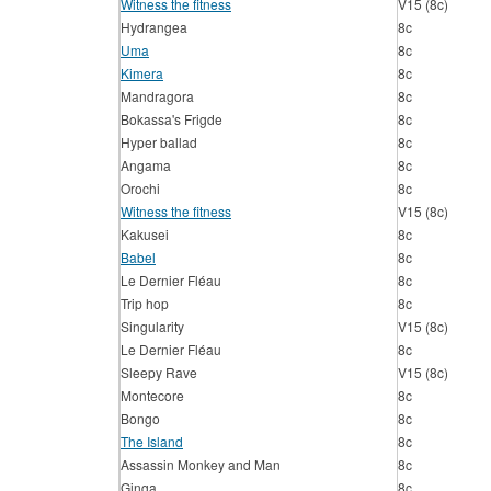
Witness the fitness
V15 (8c)
Hydrangea
8c
Uma
8c
Kimera
8c
Mandragora
8c
Bokassa's Frigde
8c
Hyper ballad
8c
Angama
8c
Orochi
8c
Witness the fitness
V15 (8c)
Kakusei
8c
Babel
8c
Le Dernier Fléau
8c
Trip hop
8c
Singularity
V15 (8c)
Le Dernier Fléau
8c
Sleepy Rave
V15 (8c)
Montecore
8c
Bongo
8c
The Island
8c
Assassin Monkey and Man
8c
Ginga
8c