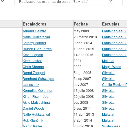
Escaladores
Fechas
Escuelas
Arnaud Ceintre
may 2009
Fontainebleau 
Nalle Hukkataival
28 marzo 2013
Fontainebleau 
Jérémy Bonder
9 abril 2014
Fontainebleau 
Rubén Díaz Torres
19 abril 2015
Fontainebleau 
Kevin Lopata
14 ene 2016
Fontainebleau 
Klem Loskot
2001
Maltatal
Chris Sharma
2003
Magic Wood
Bernd Zangerl
5 ago 2005
Silvretta
Bernhard Schwaiger
3 sep 2007
Silvretta
James Litz
nov 2007
Castle Rocks (I
Kornelius Obleitner
13 julio 2008
Silvretta
Kilian Fischhuber
20 julio 2008
Silvretta
Akito Matsushima
sep 2008
Silvretta
Daniel Woods
5 sep 2011
Silvretta
Nalle Hukkataival
11 abril 2013
Maltatal
Rok Klančnik
7 abril 2014
Maltatal
Martin Keller
3 junio 2016
Sustenpass