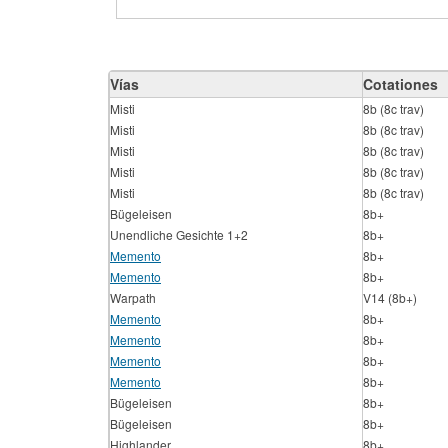
Vías
Cotationes
Misti
8b (8c trav)
Misti
8b (8c trav)
Misti
8b (8c trav)
Misti
8b (8c trav)
Misti
8b (8c trav)
Bügeleisen
8b+
Unendliche Gesichte 1+2
8b+
Memento
8b+
Memento
8b+
Warpath
V14 (8b+)
Memento
8b+
Memento
8b+
Memento
8b+
Memento
8b+
Bügeleisen
8b+
Bügeleisen
8b+
Highlander
8b+