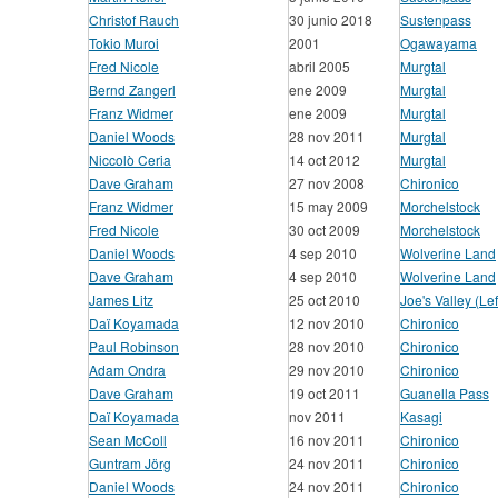
Christof Rauch
30 junio 2018
Sustenpass
Tokio Muroi
2001
Ogawayama
Fred Nicole
abril 2005
Murgtal
Bernd Zangerl
ene 2009
Murgtal
Franz Widmer
ene 2009
Murgtal
Daniel Woods
28 nov 2011
Murgtal
Niccolò Ceria
14 oct 2012
Murgtal
Dave Graham
27 nov 2008
Chironico
Franz Widmer
15 may 2009
Morchelstock
Fred Nicole
30 oct 2009
Morchelstock
Daniel Woods
4 sep 2010
Wolverine Land
Dave Graham
4 sep 2010
Wolverine Land
James Litz
25 oct 2010
Joe's Valley (Lef
Daï Koyamada
12 nov 2010
Chironico
Paul Robinson
28 nov 2010
Chironico
Adam Ondra
29 nov 2010
Chironico
Dave Graham
19 oct 2011
Guanella Pass
Daï Koyamada
nov 2011
Kasagi
Sean McColl
16 nov 2011
Chironico
Guntram Jörg
24 nov 2011
Chironico
Daniel Woods
24 nov 2011
Chironico