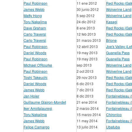
Paul Robinson
11 ene 2012
Red Rocks (Gat
James Webb
30 junio 2012
Wolverine Land
Matty Hong
5 sep 2012
Wolverine Land
Toru Nakajima
24 dic 2012
Kasagi
Dave Graham
8 ene 2013
Red Rocks (Gat
Carlo Traversi
12 feb 2013
Red Rocks (Gat
Carlo Traversi
31 marzo 2013
Brione
Paul Robinson
12 abril 2013
Joe's Valley (Lef
Daniel Woods
19 may 2013
Guanella Pass
Paul Robinson
19 may 2013
Guanella Pass
Michael O'Rourke
sep 2013
Wolverine Land
Paul Robinson
2 oct 2013
Wolverine Land
Toshi Takeuchi
29 nov 2013
Red Rocks (Gat
Daniel Woods
6 dic 2013
Red Rocks (Gat
James Webb
7 dic 2013
Red Rocks (Gat
Jan Hojer
8 dic 2013
Fontainebleau 
Guillaume Glairon-Mondet
21 ene 2014
Fontainebleau 
Iker Arroitajauregi
2 marzo 2014
Fontainebleau 
Toru Nakajima
15 marzo 2014
Chironico
James Webb
11 may 2014
Fontainebleau 
Felipe Camargo
13 julio 2014
Ubatuba