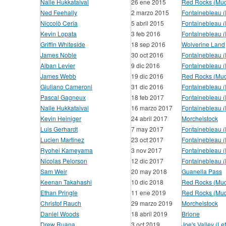
Nalle Hukkataival
26 ene 2015
Red Rocks (Mud
Ned Feehally
2 marzo 2015
Fontainebleau 
Niccolò Ceria
5 abril 2015
Fontainebleau 
Kevin Lopata
3 feb 2016
Fontainebleau 
Griffin Whiteside
18 sep 2016
Wolverine Land
James Noble
30 oct 2016
Fontainebleau 
Alban Levier
9 dic 2016
Fontainebleau 
James Webb
19 dic 2016
Red Rocks (Mud
Giuliano Cameroni
31 dic 2016
Fontainebleau 
Pascal Gagneux
18 feb 2017
Fontainebleau 
Nalle Hukkataival
16 marzo 2017
Fontainebleau 
Kevin Heiniger
24 abril 2017
Morchelstock
Luis Gerhardt
7 may 2017
Fontainebleau 
Lucien Martinez
23 oct 2017
Fontainebleau 
Ryohei Kameyama
3 nov 2017
Fontainebleau 
Nicolas Pelorson
12 dic 2017
Fontainebleau 
Sam Weir
20 may 2018
Guanella Pass
Keenan Takahashi
10 dic 2018
Red Rocks (Mud
Ethan Pringle
11 ene 2019
Red Rocks (Mud
Christof Rauch
29 marzo 2019
Morchelstock
Daniel Woods
18 abril 2019
Brione
Drew Ruana
3 oct 2019
Joe's Valley (Lef