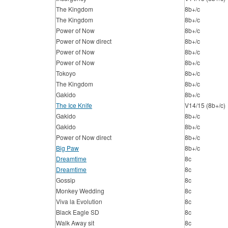
The Kingdom
8b+/c
The Kingdom
8b+/c
Power of Now
8b+/c
Power of Now direct
8b+/c
Power of Now
8b+/c
Power of Now
8b+/c
Tokoyo
8b+/c
The Kingdom
8b+/c
Gakido
8b+/c
The Ice Knife
V14/15 (8b+/c)
Gakido
8b+/c
Gakido
8b+/c
Power of Now direct
8b+/c
Big Paw
8b+/c
Dreamtime
8c
Dreamtime
8c
Gossip
8c
Monkey Wedding
8c
Viva la Evolution
8c
Black Eagle SD
8c
Walk Away sit
8c