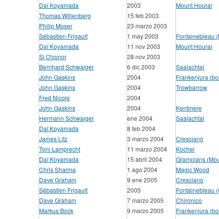
Daï Koyamada
2003
Mount Hourai
Thomas Willenberg
15 feb 2003
Philip Moser
23 marzo 2003
Sébastien Frigault
1 may 2003
Fontainebleau (
Daï Koyamada
11 nov 2003
Mount Hourai
Si O'conor
28 nov 2003
Bernhard Schwaiger
6 dic 2003
Saalachtal
John Gaskins
2004
Frankenjura (bo
John Gaskins
2004
Trowbarrow
Fred Nicole
2004
John Gaskins
2004
Kentmere
Hermann Schwaiger
ene 2004
Saalachtal
Daï Koyamada
8 feb 2004
James Litz
3 marzo 2004
Cresciano
Toni Lamprecht
11 marzo 2004
Kochel
Daï Koyamada
15 abril 2004
Grampians (Moun
Chris Sharma
1 ago 2004
Magic Wood
Dave Graham
9 ene 2005
Cresciano
Sébastien Frigault
2005
Fontainebleau 
Dave Graham
7 marzo 2005
Chironico
Markus Bock
9 marzo 2005
Frankenjura (bo