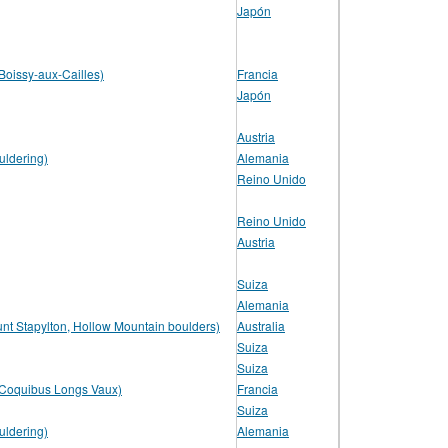
Japón
Boissy-aux-Cailles)
Francia
Japón
Austria
uldering)
Alemania
Reino Unido
Reino Unido
Austria
Suiza
Alemania
t Stapylton, Hollow Mountain boulders)
Australia
Suiza
Suiza
(Coquibus Longs Vaux)
Francia
Suiza
uldering)
Alemania