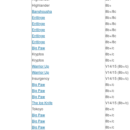
Highlander
8b+
Banshousha
8b+/8c
Entlinge
8b+/8c
Entlinge
8b+/8c
Entlinge
8b+/8c
Entlinge
8b+/8c
Entlinge
8b+/8c
Big Paw
8b+/c
Kryptos
8b+/c
Kryptos
8b+/c
Warrior Up
V14/15 (8b+/c)
Warrior Up
V14/15 (8b+/c)
Insurgency
V14/15 (8b+/c)
Big Paw
8b+/c
Big Paw
8b+/c
Big Paw
8b+/c
The Ice Knife
V14/15 (8b+/c)
Tokoyo
8b+/c
Big Paw
8b+/c
Big Paw
8b+/c
Big Paw
8b+/c