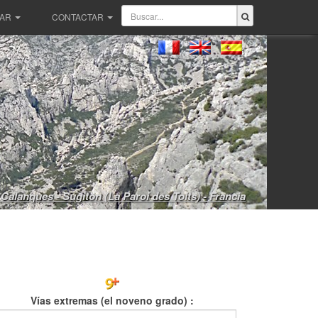
PAR
CONTACTAR
Calanques - Sugiton (La Paroi des Toits) - Francia
Vías extremas (el noveno grado) :