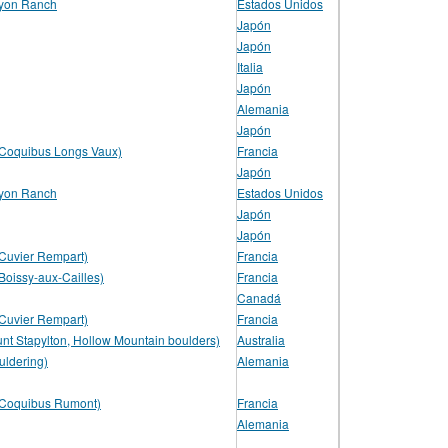
yon Ranch
Estados Unidos
Japón
Japón
Italia
Japón
Alemania
Japón
(Coquibus Longs Vaux)
Francia
Japón
yon Ranch
Estados Unidos
Japón
Japón
Cuvier Rempart)
Francia
Boissy-aux-Cailles)
Francia
Canadá
Cuvier Rempart)
Francia
t Stapylton, Hollow Mountain boulders)
Australia
uldering)
Alemania
(Coquibus Rumont)
Francia
Alemania