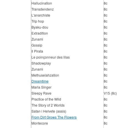
Hallucination
8c
Transdendenz
8c
L'anarchiste
8c
Trip hop
8c
Byaku-dou
8c
Extradition
8c
Zunami
8c
Gossip
8c
Il Pirata
8c
Le poinçonneur des lilas
8c
Shadowplay
8c
Zunami
8c
Methuselahzation
8c
Dreamtime
8c
Marla Singer
8c
Sleepy Rave
V15 (8c)
Practice of the Wild
8c
The Story of 2 Worlds
8c
Satan i Helvete (assis)
8c
From Dirt Grows The Flowers
8c
Montecore
8c