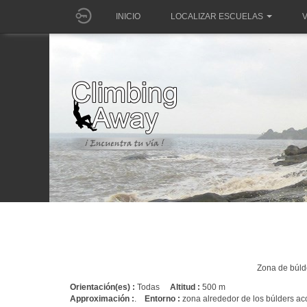
INICIO
LOCALIZAR ESCUELAS
V
Zona de búld
Orientación(es) :
Todas
Altitud :
500 m
Approximación :
.
Entorno :
zona alrededor de los búlders ac