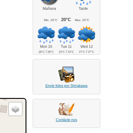
Mañana
Tarde
20°C
Min.
20°C
Max.
20°C
Mon 10
Tue 11
Wed 12
/
/
/
28°C
28°C
23°C
23°C
27°C
27°C
Envíe fotos por Shirakawa
Contácte nos