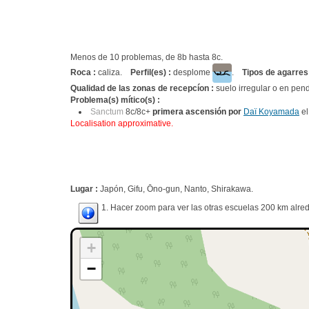
Menos de 10 problemas, de 8b hasta 8c.
Roca :
caliza.
Perfil(es) :
desplome
.
Tipos de agarres
Qualidad de las zonas de recepcíon :
suelo irregular o en pend
Problema(s) mítico(s) :
Sanctum
8c/8c+
primera ascensión por
Daï Koyamada
el
Localisation approximative.
Lugar :
Japón, Gifu, Ōno-gun, Nanto, Shirakawa.
1. Hacer zoom para ver las otras escuelas 200 km alred
+
−