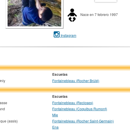
Nace en 7 febrero 1997
Instagram
Escuelas
nly
Fontainebleau (Rocher Brûlé)
Escuelas
hasse
Fontainebleau (Recloses)
land
Fontainebleau (Coquibus Rumont)
Mie
ique (assis)
Fontainebleau (Rocher Saint-Germain)
Ena