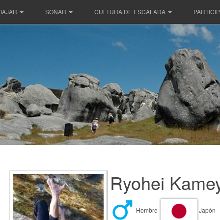
IAJAR
SOÑAR
CULTURA DE ESCALADA
PARTICI
Ryohei Kame
Hombre
Japón