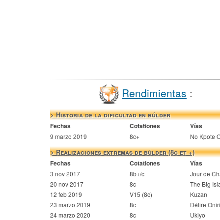
Rendimientas
:
> Historia de la dificultad en búlder
Fechas
Cotationes
Vías
9 marzo 2019
8c+
No Kpote O
> Realizaciones extremas de búlder (8c et +)
Fechas
Cotationes
Vías
3 nov 2017
8b+/c
Jour de C
20 nov 2017
8c
The Big Is
12 feb 2019
V15 (8c)
Kuzan
23 marzo 2019
8c
Délire Onir
24 marzo 2020
8c
Ukiyo