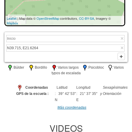
30 m
Leaflet
| Map data ©
OpenStreetMap
contributors,
CC-BY-SA
, Imagery ©
100 ft
Mapbox
: Búlder
: Bordillo
: Varios largos
: Psicobloc
: Varios
typos de escalada
Coordenadas
Latitud
Longitud
Sexagésimales
GPS de la escuela :
: 39° 42' 53"
: 21° 37' 35"
y Orientación
N
E
Más coordenadas
VIDEOS