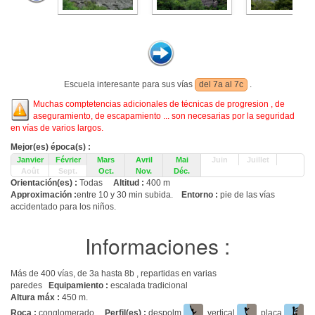
Escuela interesante para sus vías
del 7a al 7c
.
Muchas comptetencias adicionales de técnicas de progresion , de
aseguramiento, de escapamiento ... son necesarias por la seguridad
en vías de varios largos.
Mejor(es) época(s) :
Janvier
Février
Mars
Avril
Mai
Juin
Juillet
Août
Sept.
Oct.
Nov.
Déc.
Orientación(es) :
Todas
Altitud :
400 m
Approximación :
entre 10 y 30 min subida.
Entorno :
pie de las vías
accidentado para los niños.
Informaciones :
Más de 400 vías, de 3a hasta 8b , repartidas en varias
paredes
Equipamiento :
escalada tradicional
Altura máx :
450 m.
Roca :
conglomerado.
Perfil(es) :
despolm
, vertical
, placa