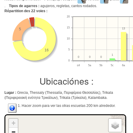
.
Tipos de agarres :
agujeros, regletas, cantos rodados.
Répartition des
22
voies :
20
1
15
13
5
10
16
5
1
0
0
0
0
≤4
5a
5b
5c
6a
Ubicaciónes :
Lugar :
Grecia, Thessaly (Thessalía, Περιφέρεια Θεσσαλίας), Trikala
(Περιφερειακή ενότητα Τρικάλων), Trikala (Τρίκαλα), Kalambaka.
1. Hacer zoom para ver las otras escuelas 200 km alrededor.
+
−