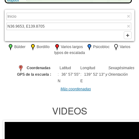
Mapbox
: Búlder
: Bordillo
: Varios largos
: Psicobloc
: Varios
typos de escalada
Coordenadas
Latitud
Longitud
Sexagésimales
GPS de la escuela :
: 36° 57' 55"
: 139° 52' 13"
y Orientación
N
E
Más coordenadas
VIDEOS