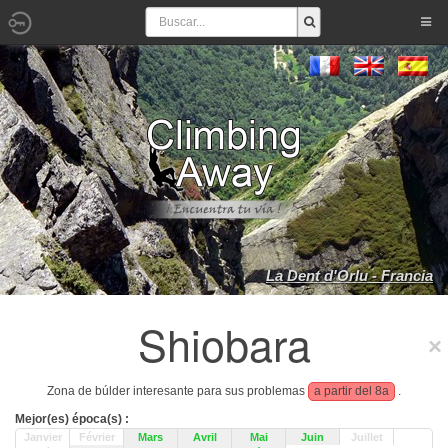
La Dent d'Orlu - Francia
Shiobara
Zona de búlder interesante para sus problemas
a partir del 8a
.
Mejor(es) época(s) :
Janvier
Février
Mars
Avril
Mai
Juin
Juillet