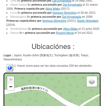
Uma
8c
primera ascensión por
Daï Koyamada
el 26 may 2005.
Hyper ballad
8c
primera ascensión por
Daï Koyamada
el 31 marzo
2006.
Primera repetición por
Akira Waku
(2017).
Loca
8c
primera ascensión por
Nomura Shinichiro
el 30 dic 2021.
Mandragora
8c
primera ascensión por
Daï Koyamada
en 2006.
Primeras repeticiónes por
Nomura Shinichiro
(2021),
Naoki Shimatani
(2024).
Dendrobrium
8c
primera ascensión por
Akira Waku
el 21 junio 2025.
Nexus
8c+
primera ascensión por
Ryuichi Murai
el 24 oct 2021
Ubicaciónes :
Lugar :
Japón, Kantō-chihō (関東地方), Tochigiken (栃木県), Tokyo,
Nasushiobara.
1. Hacer zoom para ver las otras escuelas 200 km alrededor.
+
−