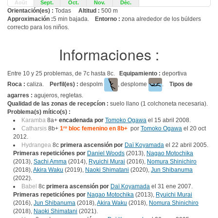
Août
Sept.
Oct.
Nov.
Déc.
Orientación(es) :
Todas
Altitud :
500 m
Approximación :
5 min bajada.
Entorno :
zona alrededor de los búlders
correcto para los niños.
Informaciones :
Entre 10 y 25 problemas, de 7c hasta 8c.
Equipamiento :
deportiva
Roca :
caliza.
Perfil(es) :
despolm
, desplome
.
Tipos de
agarres :
agujeros, regletas.
Qualidad de las zonas de recepcíon :
suelo llano (1 colchoneta necesaria).
Problema(s) mítico(s) :
Karamba
8a+
encadenada por
Tomoko Ogawa
el 15 abril 2008.
Catharsis
8b+
1
ro
bloc femenino en 8b+
por
Tomoko Ogawa
el 20 oct
2012.
Hydrangea
8c
primera ascensión por
Daï Koyamada
el 22 abril 2005.
Primeras repeticiónes por
Daniel Woods
(2013),
Nagao Motochika
(2013),
Sachi Amma
(2014),
Ryuichi Murai
(2016),
Nomura Shinichiro
(2018),
Akira Waku
(2019),
Naoki Shimatani
(2020),
Jun Shibanuma
(2022).
Babel
8c
primera ascensión por
Daï Koyamada
el 31 ene 2007.
Primeras repeticiónes por
Nagao Motochika
(2013),
Ryuichi Murai
(2016),
Jun Shibanuma
(2018),
Akira Waku
(2018),
Nomura Shinichiro
(2018),
Naoki Shimatani
(2021).