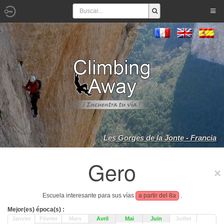
Les Gorges de la Jonte - Francia
Gero
Escuela interesante para sus vías
a partir del 8a
.
Mejor(es) época(s) :
Janvier
Février
Mars
Avril
Mai
Juin
Juillet