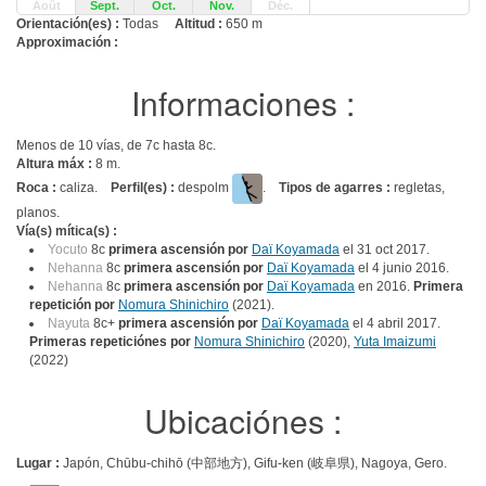
Août
Sept.
Oct.
Nov.
Déc.
Orientación(es) :
Todas
Altitud :
650 m
Approximación :
Informaciones :
Menos de 10 vías, de 7c hasta 8c.
Altura máx :
8 m.
Roca :
caliza.
Perfil(es) :
despolm
.
Tipos de agarres :
regletas,
planos.
Vía(s) mítica(s) :
Yocuto
8c
primera ascensión por
Daï Koyamada
el 31 oct 2017.
Nehanna
8c
primera ascensión por
Daï Koyamada
el 4 junio 2016.
Nehanna
8c
primera ascensión por
Daï Koyamada
en 2016.
Primera
repetición por
Nomura Shinichiro
(2021).
Nayuta
8c+
primera ascensión por
Daï Koyamada
el 4 abril 2017.
Primeras repeticiónes por
Nomura Shinichiro
(2020),
Yuta Imaizumi
(2022)
Ubicaciónes :
Lugar :
Japón, Chūbu-chihō (中部地方), Gifu-ken (岐阜県), Nagoya, Gero.