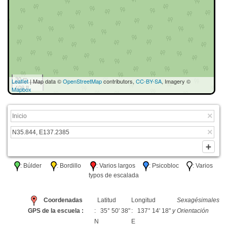
30 m
Leaflet
| Map data ©
OpenStreetMap
contributors,
CC-BY-SA
, Imagery ©
100 ft
Mapbox
: Búlder
: Bordillo
: Varios largos
: Psicobloc
: Varios
typos de escalada
Coordenadas
Latitud
Longitud
Sexagésimales
GPS de la escuela :
: 35° 50' 38"
: 137° 14' 18"
y Orientación
N
E