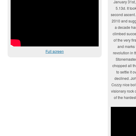
January 31st,
5.13d. It to
second ascent.
2010 and sugg
a decade has
climbed succe
of the very fi
and marks t
Full screen
revolution in t
Stonemaster
chopped all th
to settle it 
declined. Jo
Cozzy nice bolt
visionary rock c
of the hardes