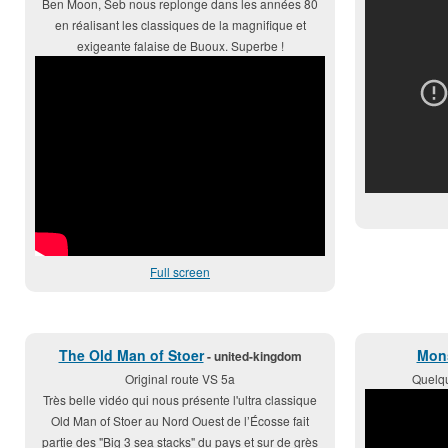
Ben Moon, Seb nous replonge dans les années 80
en réalisant les classiques de la magnifique et
exigeante falaise de Buoux. Superbe !
Full screen
The Old Man of Stoer
Mons
- united-kingdom
Original route VS 5a
Quelqu
Très belle vidéo qui nous présente l'ultra classique
Old Man of Stoer au Nord Ouest de l’Écosse fait
partie des "Big 3 sea stacks" du pays et sur de grès