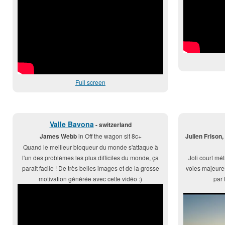
Full screen
Valle Bavona
- switzerland
James Webb
in Off the wagon sit 8c+
Julien Frison,
Quand le meilleur bloqueur du monde s'attaque à
l'un des problèmes les plus difficiles du monde, ça
Joli court mét
parait facile ! De très belles images et de la grosse
voies majeure
motivation générée avec cette vidéo :)
par 