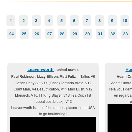
1
2
3
4
5
6
7
8
9
10
24
25
26
27
28
29
30
31
32
33
Leavenworth
Hu
- united-states
Paul Robinson, Lizzy Ellison, Matt Fultz
in Taller, V6
Adam Ond
Cotton Pony Sit, V11 (Flash) Tornado Arete, V12
Adam Ondra e
Giant Man, V4 Beautification, V11 Mad Bush, V12
cela vous déma
Monarch, V10/11 King Slayer, V13 Tea Cup (1st
en regardan
repeat post break), V13
p
Leavenworth is one of the raddest places in the USA
to go bouldering !