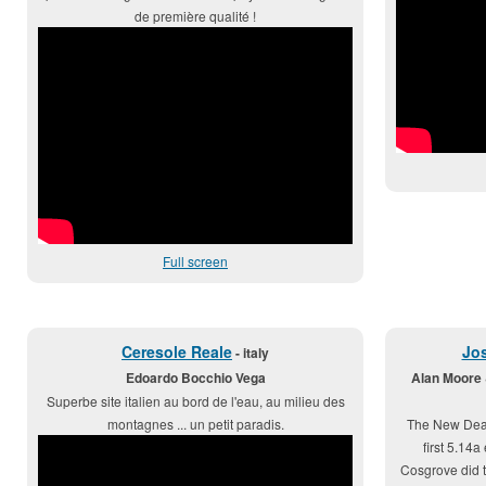
de première qualité !
Full screen
Ceresole Reale
Jo
- italy
Edoardo Bocchio Vega
Alan Moore 
Superbe site italien au bord de l'eau, au milieu des
montagnes ... un petit paradis.
The New Deal
first 5.14
Cosgrove did t