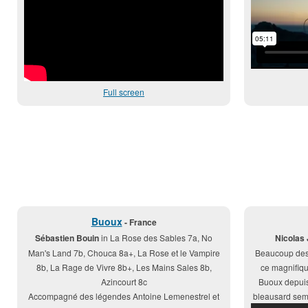
Full screen
Buoux
- France
Sébastien Bouin
in La Rose des Sables 7a, No
Nicolas 
Man's Land 7b, Chouca 8a+, La Rose et le Vampire
Beaucoup des 
8b, La Rage de Vivre 8b+, Les Mains Sales 8b,
ce magnifique
Azincourt 8c
Buoux depuis 
Accompagné des légendes Antoine Lemenestrel et
bleausard semb