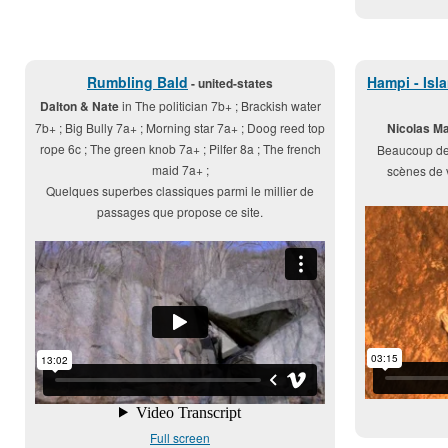
Rumbling Bald
Hampi - Isl
- united-states
Dalton & Nate
in The politician 7b+ ; Brackish water
7b+ ; Big Bully 7a+ ; Morning star 7a+ ; Doog reed top
Nicolas Ma
rope 6c ; The green knob 7a+ ; Pilfer 8a ; The french
Beaucoup de
maid 7a+ ;
scènes de v
Quelques superbes classiques parmi le millier de
passages que propose ce site.
Full screen