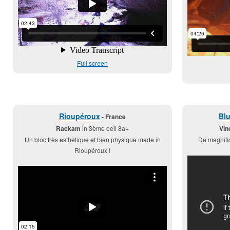
Full screen
Rioupéroux
Bl
- France
Rackam
in 3ème oeil 8a+
Vin
Un bloc très esthétique et bien physique made in
De magnifi
Rioupéroux !