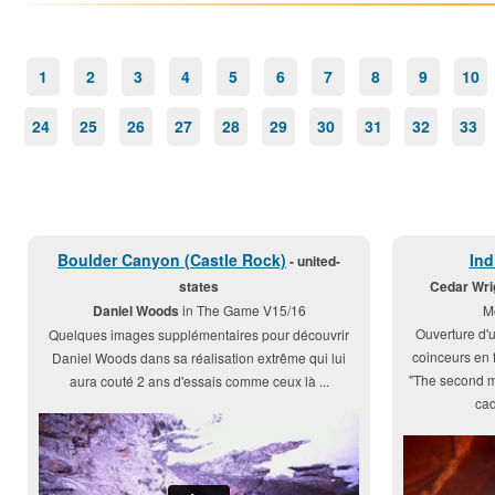
1
2
3
4
5
6
7
8
9
10
24
25
26
27
28
29
30
31
32
33
Boulder Canyon (Castle Rock)
Ind
- united-
states
Cedar Wri
Daniel Woods
in The Game V15/16
M
Ouverture d'
Quelques images supplémentaires pour découvrir
coinceurs en 
Daniel Woods dans sa réalisation extrême qui lui
"The second m
aura couté 2 ans d'essais comme ceux là ...
cad