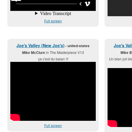
Full screen
Joe's Valley (New Joe's)
Joe's Val
- united-states
Mike McClure
in The Masterpiece V13
Mike B
ça c'est du balan !!!
Un bien joli b
Full screen