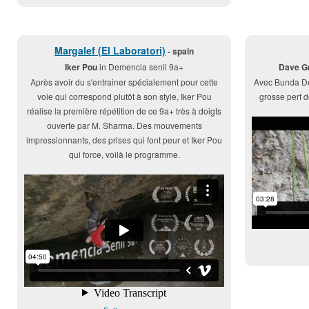
Margalef (El Laboratori)
- spain
Iker Pou
in Demencia senil 9a+
Dave G
Après avoir du s'entrainer spécialement pour cette
Avec Bunda De 
voie qui correspond plutôt à son style, Iker Pou
grosse perf 
réalise la première répétition de ce 9a+ très à doigts
ouverte par M. Sharma. Des mouvements
impressionnants, des prises qui font peur et Iker Pou
qui force, voilà le programme.