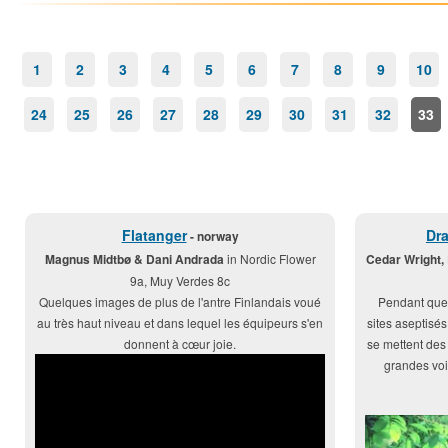
1
2
3
4
5
6
7
8
9
10
24
25
26
27
28
29
30
31
32
33
Flatanger
Dr
- norway
Magnus Midtbø & Dani Andrada
in Nordic Flower
Cedar Wright,
9a, Muy Verdes 8c
Quelques images de plus de l'antre Finlandais voué
Pendant que c
au très haut niveau et dans lequel les équipeurs s'en
sites aseptisés
donnent à cœur joie.
se mettent des
grandes voi