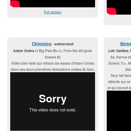
Full screen
Chironico
Sintr
- switzerland
Adam Ondra
in Big Paw 8b+/c, From the dirt grow
Loïc Gaidioz,
flowers 8c
6a, Karma de
Vidéo bien faite qui retrace les essais d'Adam Ondra
Solaris 7c+, 6
dans ses deux premières réalisations cotées 8c bloc.
dis
Nico fait fair
délecte sur ce 
et qui devrait à