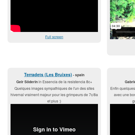
Full screen
Terradets (Les Bruixes)
- spain
Geir Söderin
in Essencia de la resistencia 8c+
Gabri
Quelques images sympathiques de l'un des sites
Enfin quelques 
hivernal vraiment majeur pour les grimpeurs de 7c/8a
avec une bon
et plus :)
g