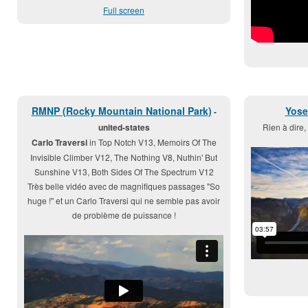
Full screen
RMNP (Rocky Mountain National Park)
Yose
-
united-states
Rien à dire, 
Carlo Traversi
in Top Notch V13, Memoirs Of The
Invisible Climber V12, The Nothing V8, Nuthin' But
Sunshine V13, Both Sides Of The Spectrum V12
Très belle vidéo avec de magnifiques passages "So
huge !" et un Carlo Traversi qui ne semble pas avoir
de problème de puissance !