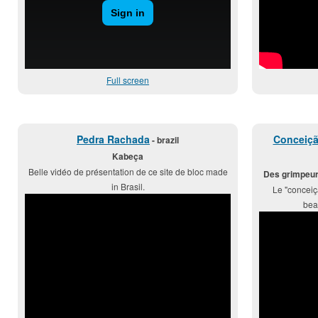
Full screen
Pedra Rachada
Conceiçã
- brazil
Kabeça
Belle vidéo de présentation de ce site de bloc made
Des grimpeur
in Brasil.
Le "conceiç
beau