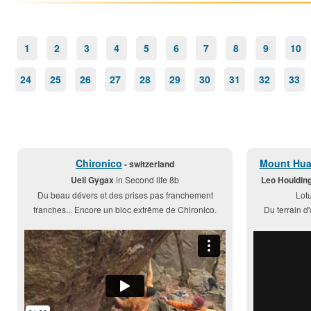
1
2
3
4
5
6
7
8
9
10
24
25
26
27
28
29
30
31
32
33
Chironico
Mount Hua
- switzerland
Ueli Gygax
in Second life 8b
Leo Houldin
Du beau dévers et des prises pas franchement
Lot
franches... Encore un bloc extrême de Chironico.
Du terrain d