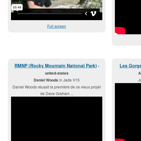
Full screen
RMNP (Rocky Mountain National Park)
Les Gorge
-
united-states
A
Daniel Woods
in Jade V15
J
Daniel Woods réussit la première de ce vieux projet
de Dave Graham ...