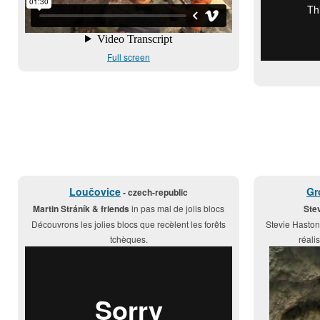
Full screen
Loučovice
Gr
- czech-republic
Martin Stráník & friends
in pas mal de jolis blocs
Ste
Découvrons les jolies blocs que recèlent les forêts
Stevie Haston 
tchèques.
réali