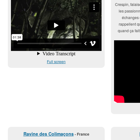
Crespin, falai
les passionn
échanges d
rappellent q
quand ça fai
Full screen
Ravine des Colimaçons
- France