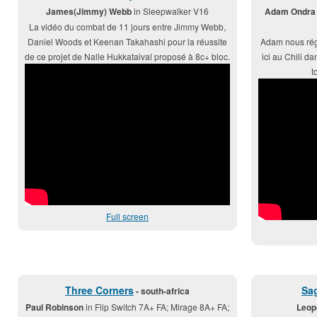
James(Jimmy) Webb
in Sleepwalker V16
Adam Ondra
La vidéo du combat de 11 jours entre Jimmy Webb,
Daniel Woods et Keenan Takahashi pour la réussite
Adam nous réga
de ce projet de Nalle Hukkataival proposé à 8c+ bloc.
ici au Chili d
t
Full screen
Three Corners
Sag
- south-africa
Paul Robinson
in Flip Switch 7A+ FA; Mirage 8A+ FA;
Leop