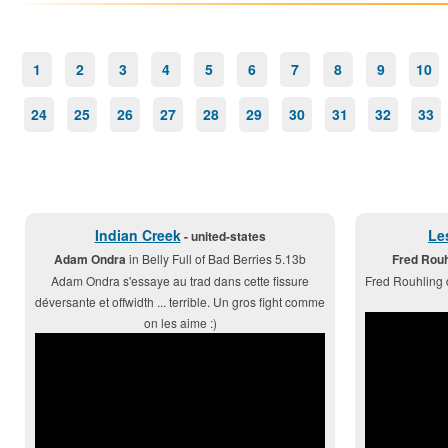
1
2
3
4
5
6
7
8
9
10
24
25
26
27
28
29
30
31
32
33
Indian Creek
Le
- united-states
Adam Ondra
in Belly Full of Bad Berries 5.13b
Fred Rouh
Adam Ondra s'essaye au trad dans cette fissure
Fred Rouhling 
déversante et offwidth ... terrible. Un gros fight comme
on les aime :)