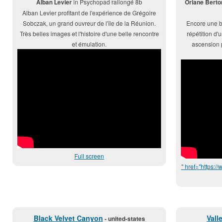
Alban Levier
in Psychopad rallongé 8b
Oriane Berto
Alban Levier profitant de l'expérience de Grégoire
Sobczak, un grand ouvreur de l'île de la Réunion.
Encore une b
Très belles images et l'histoire d'une belle rencontre
répétition d'
et émulation.
ascension p
Full screen
" href="https
Black Velvet Canyon
Vall
- united-states