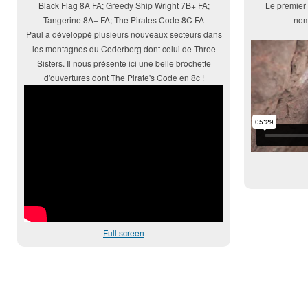
Black Flag 8A FA; Greedy Ship Wright 7B+ FA;
Le premier 
Tangerine 8A+ FA; The Pirates Code 8C FA
nom
Paul a développé plusieurs nouveaux secteurs dans
les montagnes du Cederberg dont celui de Three
Sisters. Il nous présente ici une belle brochette
d'ouvertures dont The Pirate's Code en 8c !
Full screen