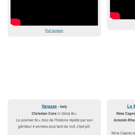
Full screen
Varazze
Le 
- italy
Christian Core
in Gioia 8c+
Nina Capre
Le premier 8c+ bloc de l'histoire répété par son
Antonin Rho
géniteur 4 années plus tard de nuit, c'est joli.
Nina Caprez e