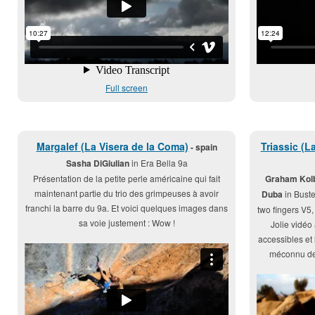
Full screen
Margalef (La Visera de la Coma)
Triassic (
- spain
Sasha DiGiulian
in Era Bella 9a
Présentation de la petite perle américaine qui fait
Graham Kolb
maintenant partie du trio des grimpeuses à avoir
Duba
in Buste
franchi la barre du 9a. Et voici quelques images dans
two fingers V5
sa voie justement : Wow !
Jolie vidéo
accessibles et 
méconnu de 