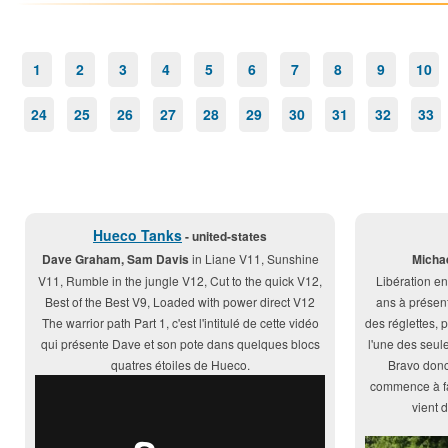
1
2
3
4
5
6
7
8
9
10
24
25
26
27
28
29
30
31
32
33
Hueco Tanks
- united-states
Dave Graham, Sam Davis
in Liane V11, Sunshine
Michae
V11, Rumble in the jungle V12, Cut to the quick V12,
Libération en
Best of the Best V9, Loaded with power direct V12
ans à présent
The warrior path Part 1, c'est l'intitulé de cette vidéo
des réglettes, p
qui présente Dave et son pote dans quelques blocs
l'une des seule
quatres étoiles de Hueco.
Bravo donc 
commence à fai
vient 