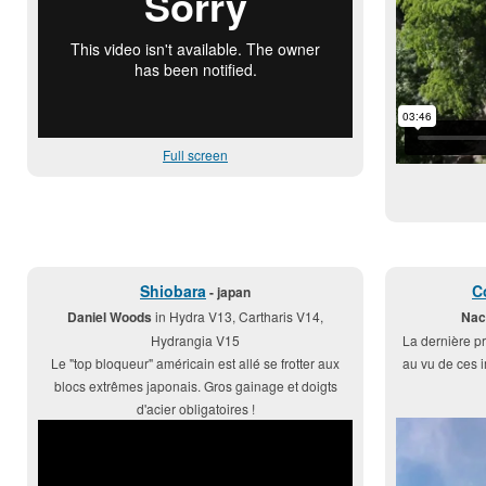
Full screen
Shiobara
C
- japan
Daniel Woods
in Hydra V13, Cartharis V14,
Nac
Hydrangia V15
La dernière pr
Le "top bloqueur" américain est allé se frotter aux
au vu de ces i
blocs extrêmes japonais. Gros gainage et doigts
d'acier obligatoires !