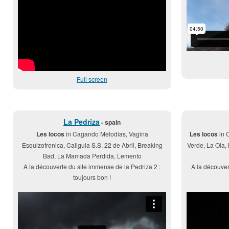
Full screen
La Pedriza
- spain
Les locos
in Cagando Melodias, Vagina
Les locos
in C
Esquizofrenica, Caligula S.S, 22 de Abril, Breaking
Verde, La Ola, 
Bad, La Mamada Perdida, Lemento
A la découverte du site immense de la Pedriza 2 :
A la découver
toujours bon !