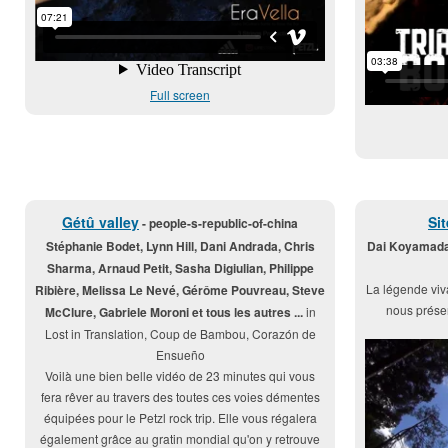
Full screen
Gétû valley
Sit
- people-s-republic-of-china
Stéphanie Bodet, Lynn Hill, Dani Andrada, Chris
Dai Koyamad
Sharma, Arnaud Petit, Sasha Digiulian, Philippe
La légende vi
Ribière, Melissa Le Nevé, Gérôme Pouvreau, Steve
nous prése
McClure, Gabriele Moroni et tous les autres ...
in
Lost in Translation, Coup de Bambou, Corazón de
Ensueño
Voilà une bien belle vidéo de 23 minutes qui vous
fera rêver au travers des toutes ces voies démentes
équipées pour le Petzl rock trip. Elle vous régalera
également grâce au gratin mondial qu'on y retrouve