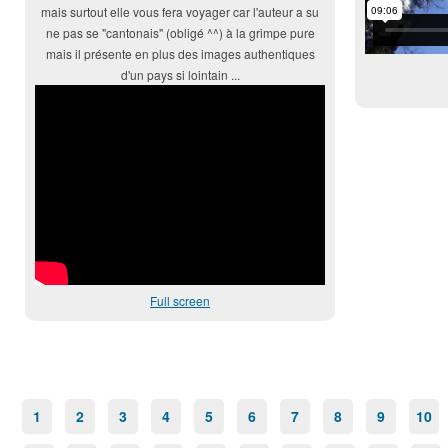
mais surtout elle vous fera voyager car l'auteur a su
ne pas se "cantonais" (obligé ^^) à la grimpe pure
mais il présente en plus des images authentiques
d'un pays si lointain ...
Full screen
1
2
3
4
5
6
7
8
9
10