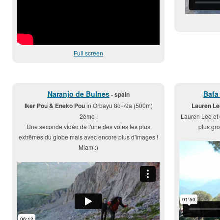
Full screen
Naranjo de Bulnes
Bafa
- spain
Iker Pou & Eneko Pou
in Orbayu 8c+/9a (500m)
Lauren Le
2ème !
Lauren Lee et 
Une seconde vidéo de l'une des voies les plus
plus gro
extrêmes du globe mais avec encore plus d'images !
Miam :)