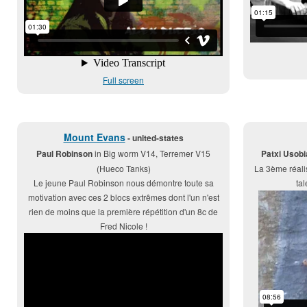
Full screen
Mount Evans
- united-states
Paul Robinson
in Big worm V14, Terremer V15
Patxi Usob
(Hueco Tanks)
La 3ème réalis
Le jeune Paul Robinson nous démontre toute sa
ta
motivation avec ces 2 blocs extrêmes dont l'un n'est
rien de moins que la première répétition d'un 8c de
Fred Nicole !