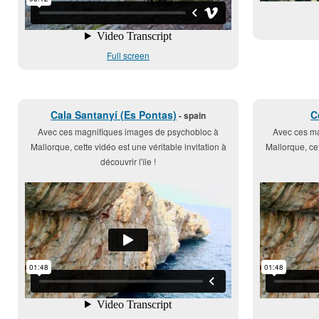
Full screen
Cala Santanyí (Es Pontas)
C
- spain
Avec ces magnifiques images de psychobloc à
Avec ces ma
Mallorque, cette vidéo est une véritable invitation à
Mallorque, cet
découvrir l'île !