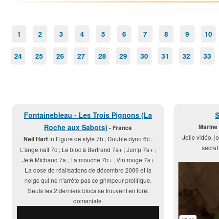
1
2
3
4
5
6
7
8
9
10
24
25
26
27
28
29
30
31
32
33
Fontainebleau - Les Trois Pignons (La
S
Roche aux Sabots)
Marine
- France
Jolie vidéo, j
Neil Hart
in Figure de style 7b ; Double dyno 6c ;
secret
L'ange naïf 7c ; Le bloc à Bertrand 7a+ ; Jump 7a+ ;
Jeté Michaud 7a ; La mouche 7b+ ; Vin rouge 7a+
La dose de réalisations de décembre 2009 et la
neige qui ne n'arrête pas ce grimpeur prolifique.
Seuls les 2 derniers blocs se trouvent en forêt
domaniale.