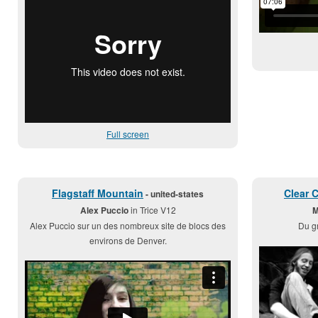
Full screen
Flagstaff Mountain
Clear 
- united-states
Alex Puccio
in Trice V12
M
Alex Puccio sur un des nombreux site de blocs des
Du g
environs de Denver.