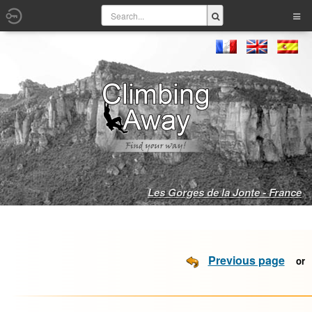
Les Gorges de la Jonte - France
Previous page
o