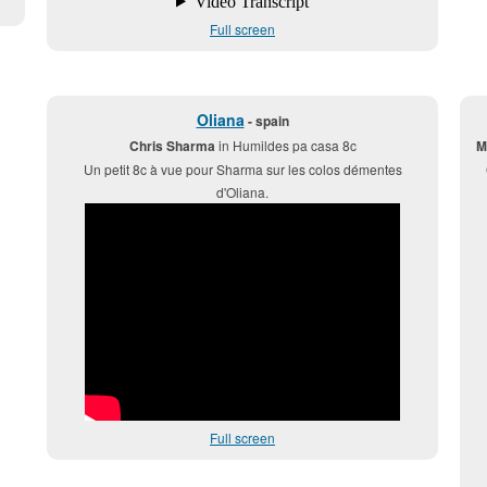
Full screen
Oliana
- spain
Chris Sharma
in Humildes pa casa 8c
M
Un petit 8c à vue pour Sharma sur les colos démentes
d'Oliana.
Full screen