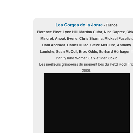
Les Gorges de la Jonte
- France
Florence Pinet, Lynn Hill, Martina Cufar, Nina Caprez, Chl
Minoret, Anouk Evene, Chris Sharma, Mickael Fuselier,
Dani Andrada, Daniel Dulac, Steve McClure, Anthony
Lamiche, Sean McColl, Enzo Oddo, Gerhard Hörhager
i
Infinity lane Women 8a/+ et Men 8b+/c
Les meilleurs grimpeurs du moment lors du Petzl Rock Tri
2009.