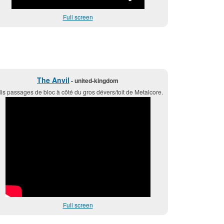
Full screen
The Anvil
- united-kingdom
lis passages de bloc à côté du gros dévers/toit de Metalcore.
Full screen