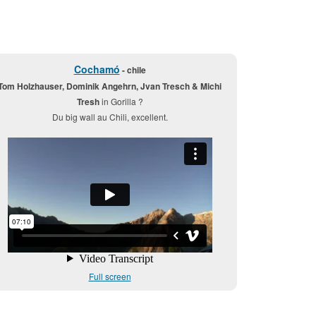
Cochamó
- chile
Tom Holzhauser, Dominik Angehrn, Jvan Tresch & Michi
Tresh
in Gorilla ?
Du big wall au Chili, excellent.
Full screen