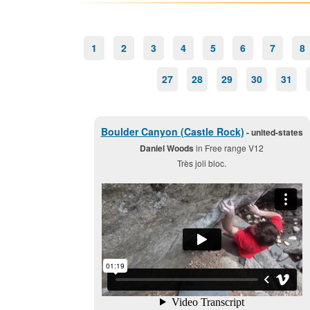
1
2
3
4
5
6
7
8
27
28
29
30
31
Boulder Canyon (Castle Rock)
- united-states
Daniel Woods
in Free range V12
Très joli bloc.