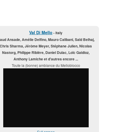
Val Di Mello
- italy
aud Ansade, Amélie Delfino, Mauro Calibani, Saïd Belhaj,
Chris Sharma, Jérôme Meyer, Stéphane Julien, Nicolas
Nastorg, Philippe Ribière, Daniel Dulac, Loïc Gaidioz,
Anthony Lamiche et d'autres encore ...
Toute la (bonne) ambiance du Melloblocco
Full screen