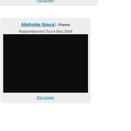
Ailefroide (blocs)
- France
Rassemblement Tout A Bloc 2009
Full screen