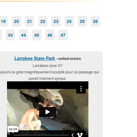
19
20
21
22
23
24
25
26
43
44
45
46
47
Larrabee State Park
- united-states
Larrabee cave V7
ujours ce grès magnifiquement sculpté pour ce passage qui
parait vraiment sympa.