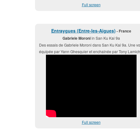
Full screen
Entraygues (Entre-les-Aigues)
- France
Gabriele Moroni
in San Ku Kai 9a
Des essais de Gabriele Moroni dans San Ku Kai 9a. Une vo
équipée par Yann Ghesquier et enchaînée par Tony Lamich
Full screen