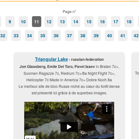
Page n°
9
10
11
12
13
14
15
16
17
18
32
33
34
35
36
37
38
39
40
41
42
Triangular Lake
- russian-federation
Jon Glassberg, Emile Del Toro, Pavel Isaev
in Bratan 7c+,
To
Suomen Ragazze 7c, Redrum 7c+/8a Night Flight 7c+,
Helicopter 7c Made in America 7c+ Dobre Noch 8a
Le meilleur site de bloc Russe niché au cœur du forêt dense
est présenté ici grâce à de superbes images.