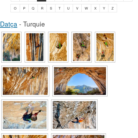
O
P
Q
R
S
T
U
V
W
X
Y
Z
Datça
- Turquie