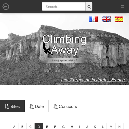
Les Gorges de la Jonte - France
Sites
Date
Concours
A
B
C
D
E
F
G
H
I
J
K
L
M
N