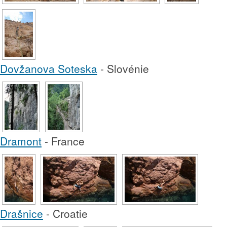
Dovžanova Soteska
- Slovénie
Dramont
- France
Drašnice
- Croatie