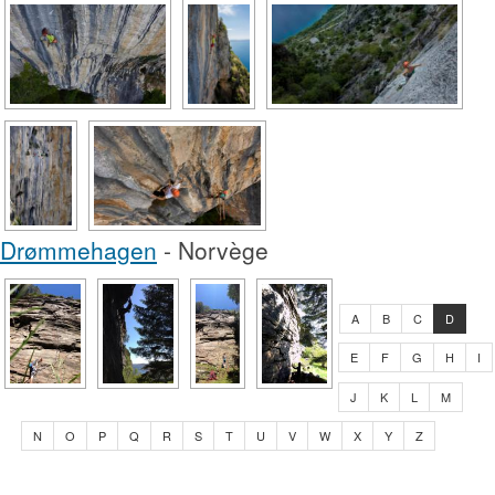
Drømmehagen
- Norvège
A
B
C
D
E
F
G
H
I
J
K
L
M
N
O
P
Q
R
S
T
U
V
W
X
Y
Z