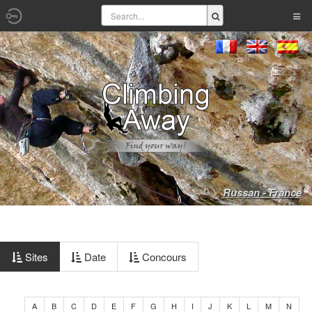
Russan - France
Sites
Date
Concours
A
B
C
D
E
F
G
H
I
J
K
L
M
N