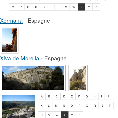
O
P
Q
R
S
T
U
V
W
X
Y
Z
Xermaña
- Espagne
Xiva de Morella
- Espagne
A
B
C
D
E
F
G
H
I
J
K
L
M
N
O
P
Q
R
S
T
U
V
W
X
Y
Z