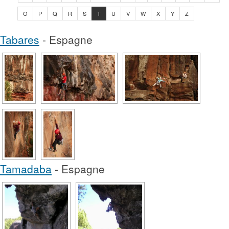
O
P
Q
R
S
T
U
V
W
X
Y
Z
Tabares
- Espagne
Tamadaba
- Espagne