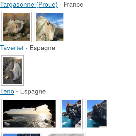
Targasonne (Proue)
- France
Tavertet
- Espagne
Teno
- Espagne