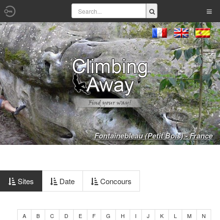
Fontainebleau (Petit Bois) - France
Sites
Date
Concours
A
B
C
D
E
F
G
H
I
J
K
L
M
N