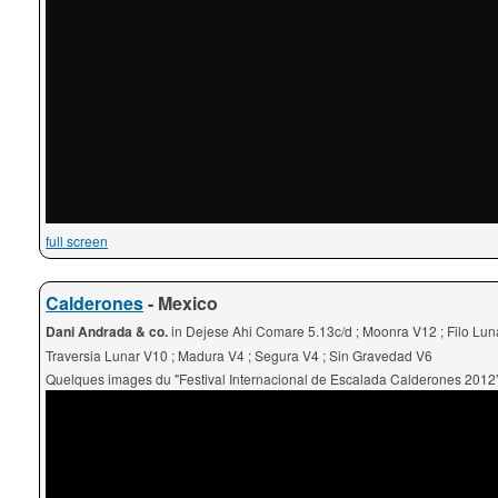
full screen
Calderones
- Mexico
Dani Andrada & co.
in Dejese Ahi Comare 5.13c/d ; Moonra V12 ; Filo Luna
Traversia Lunar V10 ; Madura V4 ; Segura V4 ; Sin Gravedad V6
Quelques images du "Festival Internacional de Escalada Calderones 2012