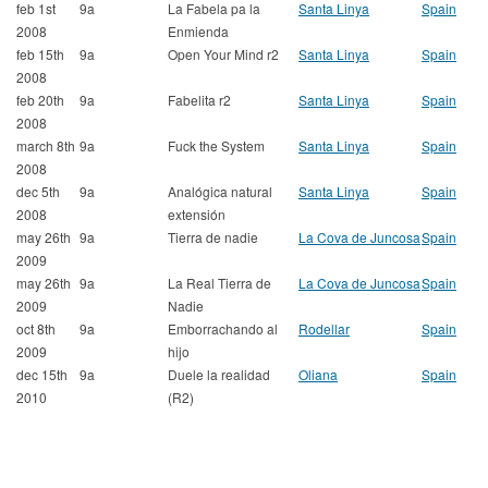
feb 1st
9a
La Fabela pa la
Santa Linya
Spain
2008
Enmienda
feb 15th
9a
Open Your Mind r2
Santa Linya
Spain
2008
feb 20th
9a
Fabelita r2
Santa Linya
Spain
2008
march 8th
9a
Fuck the System
Santa Linya
Spain
2008
dec 5th
9a
Analógica natural
Santa Linya
Spain
2008
extensión
may 26th
9a
Tierra de nadie
La Cova de Juncosa
Spain
2009
may 26th
9a
La Real Tierra de
La Cova de Juncosa
Spain
2009
Nadie
oct 8th
9a
Emborrachando al
Rodellar
Spain
2009
hijo
dec 15th
9a
Duele la realidad
Oliana
Spain
2010
(R2)