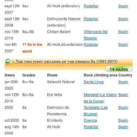
sept 12th
9a+
Ali-Hulk (extension)
Rodellar
Spain
2007
sept 13th
9a+
Delincuente Natural
Rodellar
Spain
2008
(extension)
nov 15th
9a+/9b
Chilam Balam
Villanueva del
Spain
2015
Rosario
nov 8th
1
9b in the
Ali-Hulk sit+extension
Rodellar
Spain
st
2007
world
> The two first decades of the french 9a (1991-2011)
14 routes
Dates
Grades
Route
Rock climbing area
Country
jan 30th
8c+/9a
Selecció Natural
Santa Linya
Spain
2005
nov 12th
8c+/9a
Era Vella
Margalef (La Visera
Spain
2010
de la Coma)
2005
9a
Definicion de
Terradets (Les
Spain
Resistencia
Bruixes)
oct 2005
9a
El intento
Cuenca
Spain
aug 14th
9a
Ali Hulk
Rodellar
Spain
2006