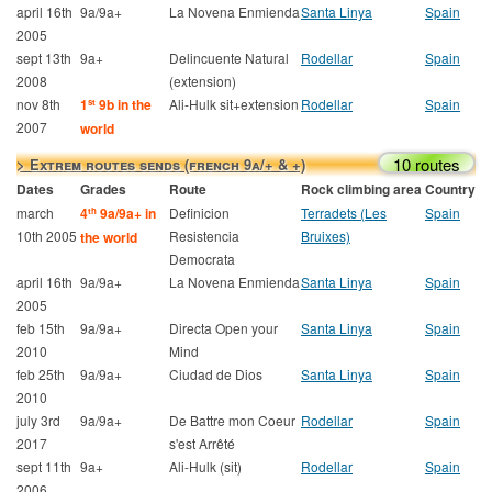
april 16th
9a/9a+
La Novena Enmienda
Santa Linya
Spain
2005
sept 13th
9a+
Delincuente Natural
Rodellar
Spain
2008
(extension)
nov 8th
1
9b in the
Ali-Hulk sit+extension
Rodellar
Spain
st
2007
world
10 routes
> Extrem routes sends (french 9a/+ & +)
Dates
Grades
Route
Rock climbing area
Country
march
4
9a/9a+ in
Definicion
Terradets (Les
Spain
th
10th 2005
Resistencia
Bruixes)
the world
Democrata
april 16th
9a/9a+
La Novena Enmienda
Santa Linya
Spain
2005
feb 15th
9a/9a+
Directa Open your
Santa Linya
Spain
2010
Mind
feb 25th
9a/9a+
Ciudad de Dios
Santa Linya
Spain
2010
july 3rd
9a/9a+
De Battre mon Coeur
Rodellar
Spain
2017
s'est Arrêté
sept 11th
9a+
Ali-Hulk (sit)
Rodellar
Spain
2006