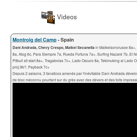
Videos
Montroig del Camp
- Spain
Dani Andrada, Chevy Crespo, Maikel Secanella
in Maikelsoncrusoe 8a+,
8a, Atog 6c, Para Siempre 7a, Rueda Fortuna 7a+, Surfing Nazaré 7b, El N
Pitbull sit start 8a+, Tragabolas 7c+, Lado Oscuro 8a, Tekimuking al Lado 
proj.9b?, Payback 7c+
Depuis 2 saisons, 3 fanaticos amenés par l'inévitable Dani Andrada dévelo
de bloc méconnu pourtant sur du grès avec des dévers et des toits impress