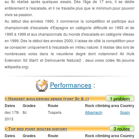
au 8c réalisé après quelques essais. Dès l'âge de 17 ans, il se dédie
entièrement à l'escalade, et il ne travaille plus que le minimum pour pouvoir
vivre sa passion.
Au début des années 1990, il commence la compétition et participe aux
championnats d'escalade d'Espagne en catégorie difficulté en 1993 et de
1995 à 1999 et aux championnats du monde d'escalade en catégorie vitesse
en 1999. Dès le début des années 2000, il laisse de côté la compétition pour
se consacrer uniquement à l'escalade en milieu naturel. Il réalise dès lors de
nombreuses voies dans le neuvième degré dont notamment Ali Hulk
Extension Sit Start1 et Delincuente Natural2 , deux voies cotée 9b.(source
wikipedia.org)
Performances
:
1 problem
> Hardest bouldering sends (font 8c & +)
Dates
Grades
Route
Rock climbing area
Country
dec 17th
8c
Txapela
Albarracín
Spain
2013
3 routes
> Top red point routes history
Dates
Grades
Route
Rock climbing area
Country