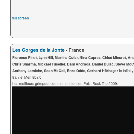
full screen
Les Gorges de la Jonte
- France
Florence Pinet, Lynn Hill, Martina Cufar, Nina Caprez, Chloé Minoret, A
Chris Sharma, Mickael Fuselier, Dani Andrada, Daniel Dulac, Steve McC
Anthony Lamiche, Sean McColl, Enzo Oddo, Gerhard Hörhager
in Infini
8a/+ et Men 8b+/c
Les meilleurs grimpeurs du moment lors du Petzl Rock Trip 2009.