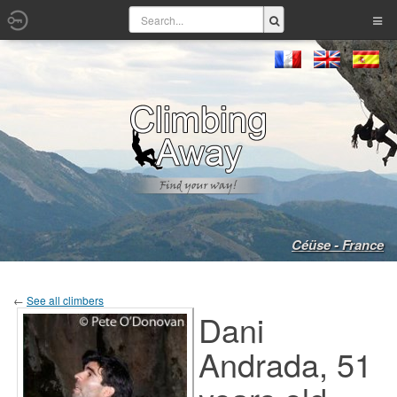
Céüse - France
←
See all climbers
Dani
Andrada, 51