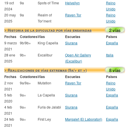
19 oct
9a
Spots of Time
Helvellyn
Reino
2024
Unido
20 may
9a
Realm of
Raven Tor
Reino
2025
Tor’ment
Unido
2 vías
> Historia de la dificultad por vías ensayadas
Fechas
Cotationes
Vías
Escuelas
Países
9 marzo
9b/9b+
King Capella
Siurana
España
2021
28 ene
9b+
Excalibur
Open Air Gallery
Italia
2025
(Excalibur)
8 vías
> Realizaciones de vías extremas (9a/+ et +)
Fechas
Cotationes
Vías
Escuelas
Países
2 nov
9a/9a+
Mutation
Raven Tor
Reino
2021
Unido
5 feb
9a+
La Capella
Siurana
España
2020
4 feb
9a+
Furia de Jalabi
Siurana
España
2021
24 feb
9a+
First Ley
Margalef (El Laboratori)
España
2021