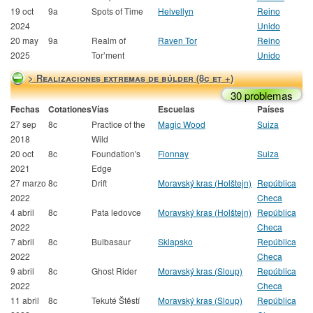
19 oct
9a
Spots of Time
Helvellyn
Reino
2024
Unido
20 may
9a
Realm of
Raven Tor
Reino
2025
Tor’ment
Unido
> Realizaciones extremas de búlder (8c et +)
30 problemas
Fechas
Cotationes
Vías
Escuelas
Países
27 sep
8c
Practice of the
Magic Wood
Suiza
2018
Wild
20 oct
8c
Foundation's
Fionnay
Suiza
2021
Edge
27 marzo
8c
Drift
Moravský kras (Holštejn)
República
2022
Checa
4 abril
8c
Pata ledovce
Moravský kras (Holštejn)
República
2022
Checa
7 abril
8c
Bulbasaur
Sklapsko
República
2022
Checa
9 abril
8c
Ghost Rider
Moravský kras (Sloup)
República
2022
Checa
11 abril
8c
Tekuté Štěstí
Moravský kras (Sloup)
República