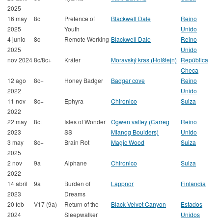
2025
16 may
8c
Pretence of
Blackwell Dale
Reino
2025
Youth
Unido
4 junio
8c
Remote Working
Blackwell Dale
Reino
2025
Unido
nov 2024
8c/8c+
Kráter
Moravský kras (Holštejn)
República
Checa
12 ago
8c+
Honey Badger
Badger cove
Reino
2022
Unido
11 nov
8c+
Ephyra
Chironico
Suiza
2022
22 may
8c+
Isles of Wonder
Ogwen valley (Carreg
Reino
2023
SS
Mianog Boulders)
Unido
3 may
8c+
Brain Rot
Magic Wood
Suiza
2025
2 nov
9a
Alphane
Chironico
Suiza
2022
14 abril
9a
Burden of
Lappnor
Finlandia
2023
Dreams
20 feb
V17 (9a)
Return of the
Black Velvet Canyon
Estados
2024
Sleepwalker
Unidos