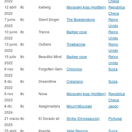
2022
Checa
12 abril
8c
Iceberg
Moravský kras (Holštejn)
República
2022
Checa
7 junio
8c
Silent Singer
The Bowderstone
Reino
2022
Unido
10 junio
8c
Trance
Badger cove
Reino
2022
Unido
13 junio
8c
Outliers
Trowbarrow
Reino
2022
Unido
15 julio
8c
Beautiful Mind
Badger cove
Reino
2022
Unido
9 nov
8c
Forgotten Gem
Chironico
Suiza
2022
8 dic
8c
Dreamtime
Cresciano
Suiza
2022
6 nov
8c
Nova
Moravský kras (Holštejn)
República
2023
Checa
8 dic
8c
Asagimadara
Mount Mizugaki
Japón
2024
21 marzo
8c
El Dorado sit
Sintra (Dinossauros)
Portugal
2025
25 abril
8c
Kyanite
Valle Bavona
Suiza