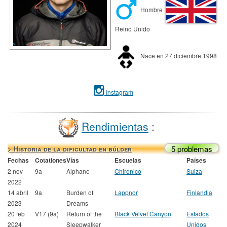
Hombre
Reino Unido
Nace en 27 diciembre 1998
Instagram
Rendimientas
:
5 problemas
> Historia de la dificultad en búlder
Fechas
Cotationes
Vías
Escuelas
Países
2 nov
9a
Alphane
Chironico
Suiza
2022
14 abril
9a
Burden of
Lappnor
Finlandia
2023
Dreams
20 feb
V17 (9a)
Return of the
Black Velvet Canyon
Estados
2024
Sleepwalker
Unidos