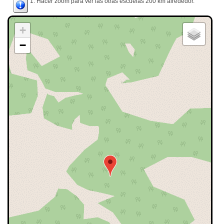
1. Hacer zoom para ver las otras escuelas 200 km alrededor.
+
−