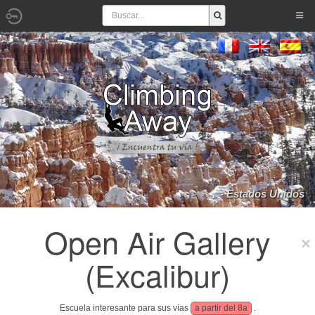
- Estados Unidos
Open Air Gallery
(Excalibur)
Escuela interesante para sus vías
a partir del 8a
.