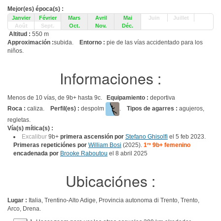
Mejor(es) época(s) :
Janvier
Février
Mars
Avril
Mai
Juin
Juillet
Août
Sept.
Oct.
Nov.
Déc.
Altitud :
550 m
Approximación :
subida.
Entorno :
pie de las vías accidentado para los
niños.
Informaciones :
Menos de 10 vías, de 9b+ hasta 9c.
Equipamiento :
deportiva
Roca :
caliza.
Perfil(es) :
despolm
.
Tipos de agarres :
agujeros,
regletas.
Vía(s) mítica(s) :
Excalibur
9b+
primera ascensión por
Stefano Ghisolfi
el 5 feb 2023.
Primeras repeticiónes por
William Bosi
(2025).
1
ro
9b+ femenino
encadenada por
Brooke Raboutou
el 8 abril 2025
Ubicaciónes :
Lugar :
Italia, Trentino-Alto Adige, Provincia autonoma di Trento, Trento,
Arco, Drena.