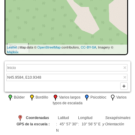
30 m
Leaflet
| Map data ©
OpenStreetMap
contributors,
CC-BY-SA
, Imagery ©
100 ft
Mapbox
: Búlder
: Bordillo
: Varios largos
: Psicobloc
: Varios
typos de escalada
Coordenadas
Latitud
Longitud
Sexagésimales
GPS de la escuela :
: 45° 57' 30"
: 10° 56' 5" E
y Orientación
N