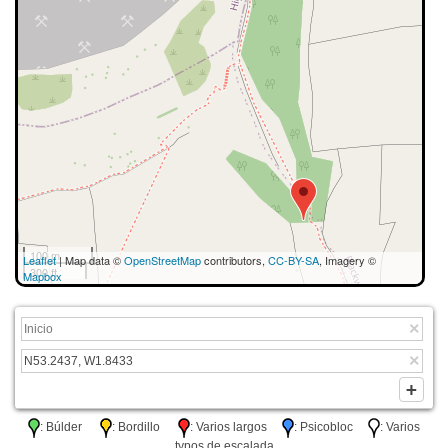
100 m
Leaflet
| Map data ©
OpenStreetMap
contributors,
CC-BY-SA
, Imagery ©
300 ft
Mapbox
: Búlder
: Bordillo
: Varios largos
: Psicobloc
: Varios
typos de escalada