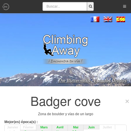
The Buttermilks - Estados Unidos
Badger cove
Zona de boulder y vías de un largo
Mejor(es) época(s) :
Janvier
Février
Mars
Avril
Mai
Juin
Juillet