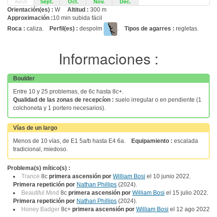
Août
Sept.
Oct.
Nov.
Déc.
Orientación(es) :
W
Altitud :
300 m
Approximación :
10 min subida fácil
Roca :
caliza.
Perfil(es) :
despolm
.
Tipos de agarres :
regletas.
Informaciones :
Boulder
Entre 10 y 25 problemas, de 6c hasta 8c+.
Qualidad de las zonas de recepcíon :
suelo irregular o en pendiente (1
colchoneta y 1 portero necesarios).
Vías de un largo
Menos de 10 vías, de E1 5a/b hasta E4 6a.
Equipamiento :
escalada
tradicional, miedoso.
Problema(s) mítico(s) :
Trance
8c
primera ascensión por
William Bosi
el 10 junio 2022.
Primera repetición por
Nathan Phillips
(2024).
Beautiful Mind
8c
primera ascensión por
William Bosi
el 15 julio 2022.
Primera repetición por
Nathan Phillips
(2024).
Honey Badger
8c+
primera ascensión por
William Bosi
el 12 ago 2022