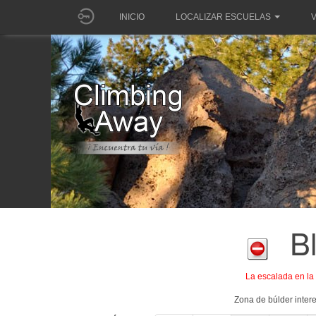
INICIO
LOCALIZAR ESCUELAS
V
B
La escalada en la
Zona de búlder inter