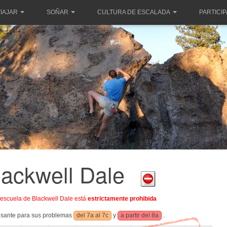
IAJAR
SOÑAR
CULTURA DE ESCALADA
PARTICI
lackwell Dale
 escuela de Blackwell Dale está
estrictamente prohibida
esante para sus problemas
del 7a al 7c
y
a partir del 8a
.