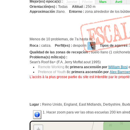
Mejor(es) época(s) :
Janvier
Février
Mars
Avril
Orientación(es) :
Todas
Altitud :
250 m
Approximación :
llano.
Entorno :
zona alrededor de los búlder
Menos de 10 problemas, de 7a hasta 8c.
Roca :
caliza.
Perfil(es) :
despolm
.
Tipos de agarres :
Qualidad de las zonas de recepcíon :
suelo llano (1 colchonet
Problema(s) mítico(s) :
Sean's Roof 8a+ (F.A. Jerry Moffat aout 1995)
Remote Working
8c
primera ascensión por
William Bosi
e
Pretence of Youth
8c
primera ascensión por
Alex Barrow
L'accès à la plus grosse partie du site est interdite par le proprié
Lugar :
Reino Unido, England, East Midlands, Derbyshire, Buxt
1. Hacer zoom para ver las otras escuelas 200 km alred
+