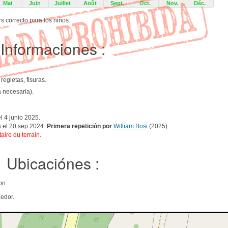
Mai
Juin
Juillet
Août
Sept.
Oct.
Nov.
Déc.
s correcto para los niños.
Informaciones :
regletas, fisuras.
a necesaria).
l 4 junio 2025.
s
el 20 sep 2024.
Primera repetición por
William Bosi
(2025)
taire du terrain.
Ubicaciónes :
on.
edor.