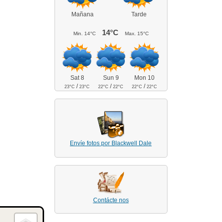
Mañana
Tarde
14°C
Min.
14°C
Max.
15°C
Sat 8
Sun 9
Mon 10
/
/
/
23°C
23°C
22°C
22°C
22°C
22°C
Envíe fotos por Blackwell Dale
Contácte nos