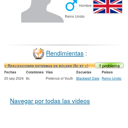
Hombre
Reino Unido
Rendimientas
:
1 problema
> Realizaciones extremas de búlder (8c et +)
Fechas
Cotationes
Vías
Escuelas
Países
20 sep 2024
8c
Pretence of Youth
Blackwell Dale
Reino Unido
Navegar por todas las videos