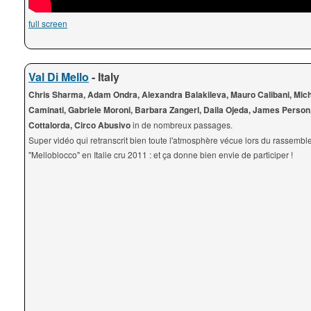
full screen
Val Di Mello
- Italy
Chris Sharma, Adam Ondra, Alexandra Balakileva, Mauro Calibani, Mic
Caminati, Gabriele Moroni, Barbara Zangerl, Daila Ojeda, James Person,
Cottalorda, Circo Abusivo
in de nombreux passages.
Super vidéo qui retranscrit bien toute l'atmosphère vécue lors du rassemb
"Melloblocco" en Italie cru 2011 : et ça donne bien envie de participer !