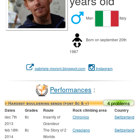
years old
Man
Italy
Born on september 20th
1987
gabriele-moroni.blogspot.com
Instagram
Performances
:
4 problems
> Hardest bouldering sends (font 8c & +)
Dates
Grades
Route
Rock climbing area
Country
dec 7th
8c
Insanity of
Chironico
Switzerland
2013
Grandeur
feb 18th
8c
The Story of 2
Cresciano
Switzerland
2014
Worlds