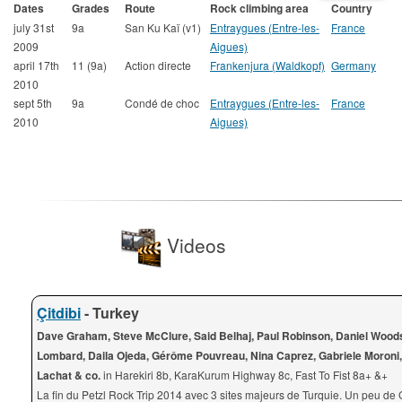
Dates
Grades
Route
Rock climbing area
Country
july 31st
9a
San Ku Kaï (v1)
Entraygues (Entre-les-
France
2009
Aigues)
april 17th
11 (9a)
Action directe
Frankenjura (Waldkopf)
Germany
2010
sept 5th
9a
Condé de choc
Entraygues (Entre-les-
France
2010
Aigues)
Videos
Çitdibi
- Turkey
Dave Graham, Steve McClure, Said Belhaj, Paul Robinson, Daniel Wood
Lombard, Daila Ojeda, Gérôme Pouvreau, Nina Caprez, Gabriele Moroni,
Lachat & co.
in Harekiri 8b, KaraKurum Highway 8c, Fast To Fist 8a+ &+
La fin du Petzl Rock Trip 2014 avec 3 sites majeurs de Turquie. Un peu de 