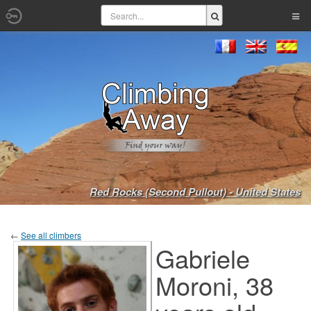
Red Rocks (Second Pullout) - United States
←
See all climbers
Gabriele
Moroni, 38