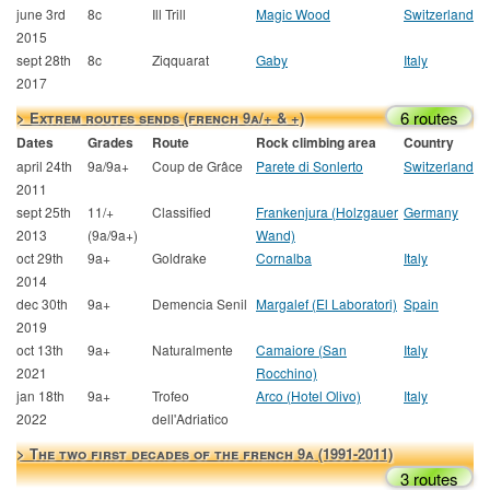
june 3rd
8c
Ill Trill
Magic Wood
Switzerland
2015
sept 28th
8c
Ziqquarat
Gaby
Italy
2017
6 routes
> Extrem routes sends (french 9a/+ & +)
Dates
Grades
Route
Rock climbing area
Country
april 24th
9a/9a+
Coup de Grâce
Parete di Sonlerto
Switzerland
2011
sept 25th
11/+
Classified
Frankenjura (Holzgauer
Germany
2013
(9a/9a+)
Wand)
oct 29th
9a+
Goldrake
Cornalba
Italy
2014
dec 30th
9a+
Demencia Senil
Margalef (El Laboratori)
Spain
2019
oct 13th
9a+
Naturalmente
Camaiore (San
Italy
2021
Rocchino)
jan 18th
9a+
Trofeo
Arco (Hotel Olivo)
Italy
2022
dell'Adriatico
> The two first decades of the french 9a (1991-2011)
3 routes