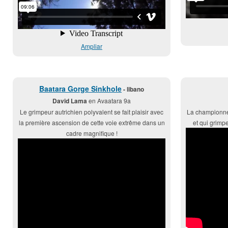
Ampliar
Baatara Gorge Sinkhole
- libano
David Lama
en Avaatara 9a
Le grimpeur autrichien polyvalent se fait plaisir avec
La championne
la première ascension de cette voie extrême dans un
et qui grimp
cadre magnifique !