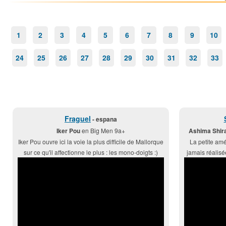
1
2
3
4
5
6
7
8
9
10
24
25
26
27
28
29
30
31
32
33
Fraguel
- espana
Iker Pou
en Big Men 9a+
Ashima Shira
Iker Pou ouvre ici la voie la plus difficile de Mallorque
La petite amér
sur ce qu'il affectionne le plus : les mono-doigts :)
jamais réalisé