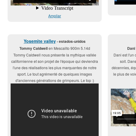
Ampliar
Yosemite valley
- estados-unidos
Tommy Caldwell
en Mescalito 900m 5.14d
Dani
Tommy Caldwell nous présente la mythique vallée
Dani est l'un
californienne et son projet de l'époque qui deviendra
soit. Dan
l'une des réalisations les plus marquantes de notre
décennies, équi
sport. Le tout agrémenté de quelques images
le plus de voi
d'anciennes générations de grimpeurs. Le top :)