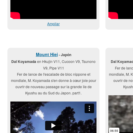
Ampliar
Mount Hiei
- Japón
Daï Koyamada
en Hkujin V11, Cucoon V9, Tsunono
Daï Koyama
V9, Pipe V11
Fer de lanc
Fer de lance de l'escalade de bloc nippone et
mondiale, M. 
mondiale, M. Koyamada s'en donne à cœur joie pour
ouvrir de n
ouvrir de nouveau passage sur la grande île de
Kyush
Kyushu au du Sud du Japon. part1.