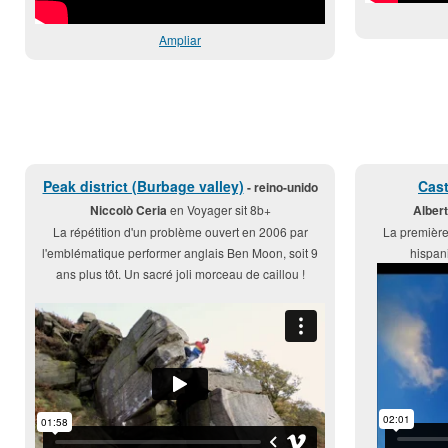
Ampliar
Peak district (Burbage valley)
Cast
- reino-unido
Niccolò Ceria
en Voyager sit 8b+
Alber
La répétition d'un problème ouvert en 2006 par
La première 
l'emblématique performer anglais Ben Moon, soit 9
hispan
ans plus tôt. Un sacré joli morceau de caillou !