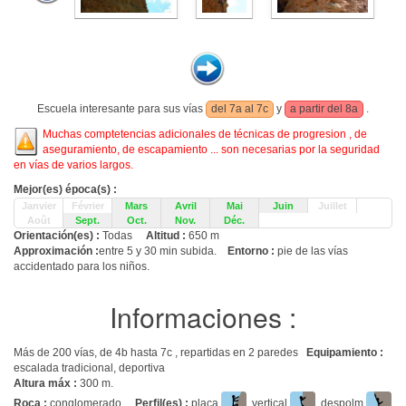
Escuela interesante para sus vías
del 7a al 7c
y
a partir del 8a
.
Muchas comptetencias adicionales de técnicas de progresion , de
aseguramiento, de escapamiento ... son necesarias por la seguridad
en vías de varios largos.
Mejor(es) época(s) :
Janvier
Février
Mars
Avril
Mai
Juin
Juillet
Août
Sept.
Oct.
Nov.
Déc.
Orientación(es) :
Todas
Altitud :
650 m
Approximación :
entre 5 y 30 min subida.
Entorno :
pie de las vías
accidentado para los niños.
Informaciones :
Más de 200 vías, de 4b hasta 7c , repartidas en 2 paredes
Equipamiento :
escalada tradicional, deportiva
Altura máx :
300 m.
Roca :
conglomerado.
Perfil(es) :
placa
, vertical
, despolm