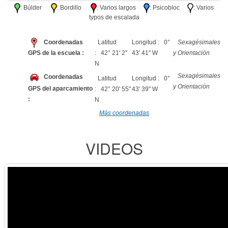
: Búlder
: Bordillo
: Varios largos
: Psicobloc
: Varios
typos de escalada
Coordenadas
Latitud
Longitud : 0°
Sexagésimales
GPS de la escuela :
: 42° 21' 2"
43' 41" W
y Orientación
N
Sexagésimales
Coordenadas
Latitud
Longitud : 0°
y Orientación
GPS del aparcamiento
: 42° 20' 55"
43' 39" W
:
N
Más coordenadas
VIDEOS