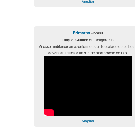
Ampliar
Primatas
- brasil
Raquel Guilhon
en Religare 9b
Grosse ambiance amazonienne pour l'escalade de ce bea
dévers au milieu d'un site de bloc proche de Rio.
Ampliar