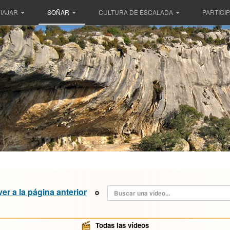
IAJAR
SOÑAR
CULTURA DE ESCALADA
PARTICI
ver a la página anterior
o
Todas las vídeos