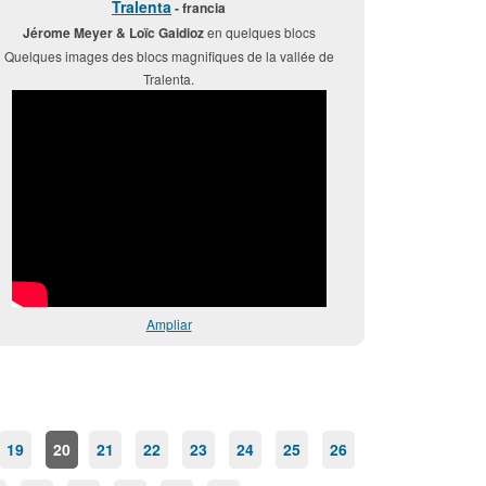
Tralenta
- francia
Jérome Meyer & Loïc Gaidioz
en quelques blocs
Quelques images des blocs magnifiques de la vallée de
Tralenta.
Ampliar
19
20
21
22
23
24
25
26