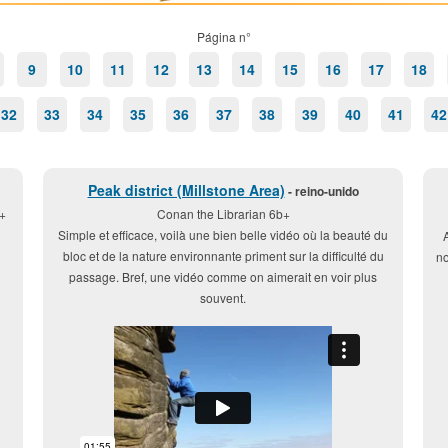
Página n°
9
10
11
12
13
14
15
16
17
18
32
33
34
35
36
37
38
39
40
41
42
Peak district (Millstone Area)
- reino-unido
+
Conan the Librarian 6b+
Simple et efficace, voilà une bien belle vidéo où la beauté du
bloc et de la nature environnante priment sur la difficulté du
no
passage. Bref, une vidéo comme on aimerait en voir plus
souvent.