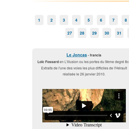
1
2
3
4
5
6
7
8
27
28
29
30
31
Le Joncas
- francia
Loïc Fossard
en L'illusion ou les portes du 9ème degré 8c
Extraits de l'une des voies les plus difficiles de l'Hérault
réalisée le 26 janvier 2010.