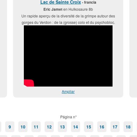
Lac de Sainte Croix
- francia
Eric Jamet
en Hulkosaure 8b
Un rapide aperçu de la diversité de la grimpe autour des
gorges du Verdon : de la (grosse) colo et du psychobloc.
Ampliar
Página n°
9
10
11
12
13
14
15
16
17
18