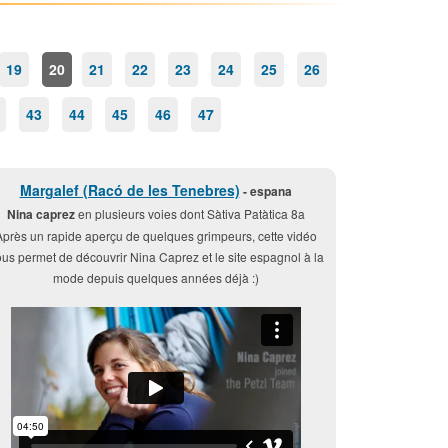
19
20
21
22
23
24
25
26
43
44
45
46
47
Margalef (Racó de les Tenebres)
- espana
Nina caprez
en plusieurs voies dont Sàtiva Patàtica 8a
Après un rapide aperçu de quelques grimpeurs, cette vidéo
us permet de découvrir Nina Caprez et le site espagnol à la
mode depuis quelques années déjà :)