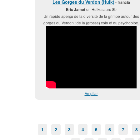
Les Gorges du Verdon (Hulk)
- francia
Eric Jamet
en Hulkosaure 8b
Un rapide aperçu de la diversité de la grimpe autour des
gorges du Verdon : de la (grosse) colo et du psychobloc.
Ampliar
1
2
3
4
5
6
7
8