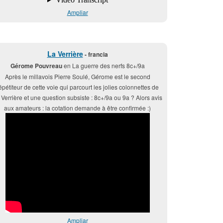
Ampliar
La Verrière
- francia
Gérome Pouvreau
en La guerre des nerfs 8c+/9a
Après le millavois Pierre Soulé, Gérome est le second
épétiteur de cette voie qui parcourt les jolies colonnettes de
 Verrière et une question subsiste : 8c+/9a ou 9a ? Alors avis
aux amateurs : la cotation demande à être confirmée :)
Ampliar