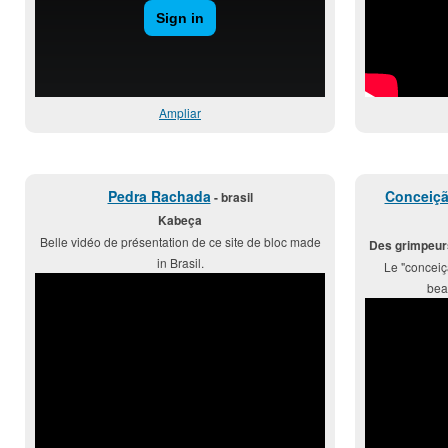
Ampliar
Pedra Rachada
Conceiçã
- brasil
Kabeça
Belle vidéo de présentation de ce site de bloc made
Des grimpeur
in Brasil.
Le "conceiç
beau