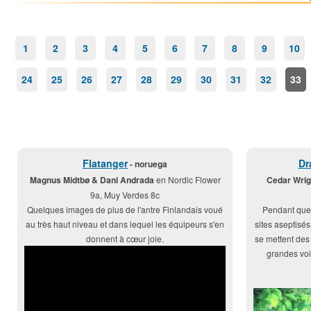
1
2
3
4
5
6
7
8
9
10
24
25
26
27
28
29
30
31
32
33
Flatanger
Dr
- noruega
Magnus Midtbø & Dani Andrada
en Nordic Flower
Cedar Wrig
9a, Muy Verdes 8c
Quelques images de plus de l'antre Finlandais voué
Pendant que c
au très haut niveau et dans lequel les équipeurs s'en
sites aseptisés
donnent à cœur joie.
se mettent des
grandes voi