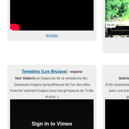
Ampliar
Terradets (Les Bruixes)
- espana
Geir Söderin
en Essencia de la resistencia 8c+
Gabrie
Quelques images sympathiques de l'un des sites
Enfin quelques 
hivernal vraiment majeur pour les grimpeurs de 7c/8a
avec une bon
et plus :)
g