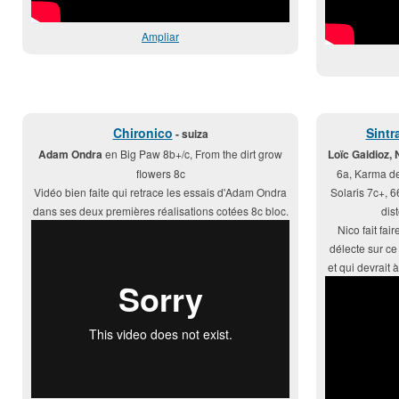
Ampliar
Chironico
Sintr
- suiza
Adam Ondra
en Big Paw 8b+/c, From the dirt grow
Loïc Gaidioz, 
flowers 8c
6a, Karma de
Vidéo bien faite qui retrace les essais d'Adam Ondra
Solaris 7c+, 6
dans ses deux premières réalisations cotées 8c bloc.
dis
Nico fait fair
délecte sur ce 
et qui devrait à