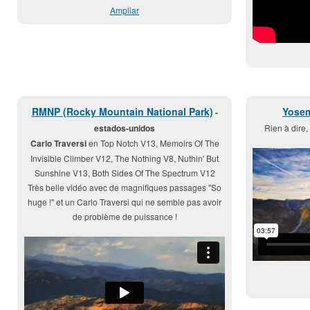
Ampliar
RMNP (Rocky Mountain National Park)
Yosem
-
estados-unidos
Rien à dire, 
Carlo Traversi
en Top Notch V13, Memoirs Of The
Invisible Climber V12, The Nothing V8, Nuthin' But
Sunshine V13, Both Sides Of The Spectrum V12
Très belle vidéo avec de magnifiques passages "So
huge !" et un Carlo Traversi qui ne semble pas avoir
de problème de puissance !